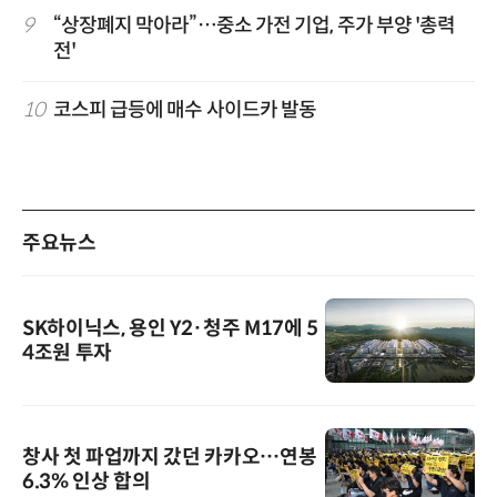
9
“상장폐지 막아라”…중소 가전 기업, 주가 부양 '총력
전'
10
코스피 급등에 매수 사이드카 발동
주요뉴스
SK하이닉스, 용인 Y2·청주 M17에 5
4조원 투자
창사 첫 파업까지 갔던 카카오…연봉
6.3% 인상 합의