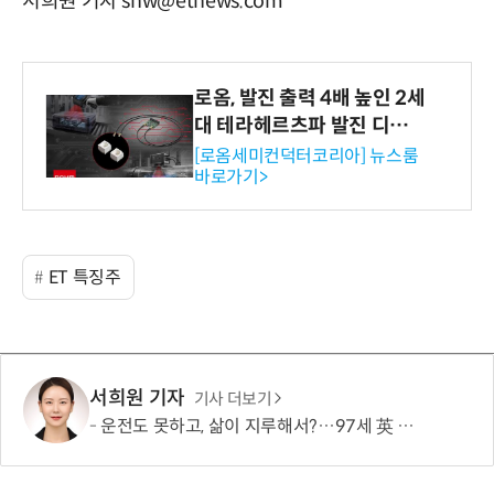
서희원 기자 shw@etnews.com
로옴, 발진 출력 4배 높인 2세
대 테라헤르츠파 발진 디바이
스 개발
[로옴세미컨덕터코리아] 뉴스룸
바로가기>
ET 특징주
서희원 기자
기사 더보기
운전도 못하고, 삶이 지루해서?…97세 英 할머니, 비행기 날개에 매달렸다