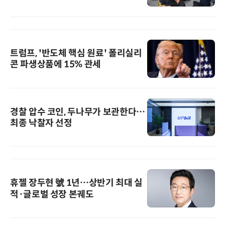
트럼프, '반도체 핵심 원료' 폴리실리
콘 파생상품에 15% 관세
경찰 압수 코인, 두나무가 보관한다…
최종 낙찰자 선정
휴젤 장두현 號 1년…상반기 최대 실
적·글로벌 성장 본궤도