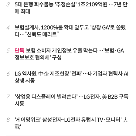
3
5대 은행 회수불능 '추정손실' 1조2109억원 …7년 만
에 최대
4
보험설계사, 1200%룰 확대 앞두고 '상장 GA'로 쏠렸
다…“신뢰도 메리트”
5
단독
보험 소비자 개인정보 유출 막는다…'보험·GA
정보보호 협의체' 구성
6
LG 엑사원, 中企 제조현장 '전파'…대기업과 협력사 AI
상생 시동
7
'상업용 디스플레이 빌려쓴다' …LG전자, 美 B2B 구독
시동
8
'게이밍위크' 삼성전자-LG전자 유럽서 TV·모니터 '大
戰'