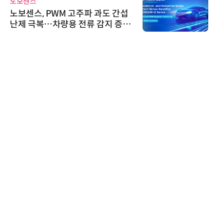
노보센스
노보센스, PWM 고주파 과도 간섭
난제 극복…차량용 전류 감지 증폭
기