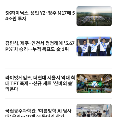
SK하이닉스, 용인 Y2·청주 M17에 5
4조원 투자
김민석, 제주·인천서 정청래에 '5.67
P%'차 승리…누적 득표도 金 1위
라이엇게임즈, 더현대 서울서 역대 최
대 TFT 축제…신규 세트 '신비의 숲'
띄운다
국립광주과학관, '여름방학 AI 탐사
대' 운영…10개 AI 동아리 참가