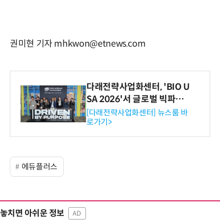
권미현 기자 mhkwon@etnews.com
다래전략사업화센터, 'BIO U
SA 2026'서 글로벌 빅파마
와의 비즈니스 미팅 지원…K
[다래전략사업화센터] 뉴스룸 바
로가기>
-바이오 해외 진출 교두보 확
보
에듀플러스
놓치면 아쉬운 정보
AD