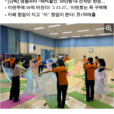
[단독] 명품퍼터 ~60%할인 '10만원'대 선착순 한정판매!