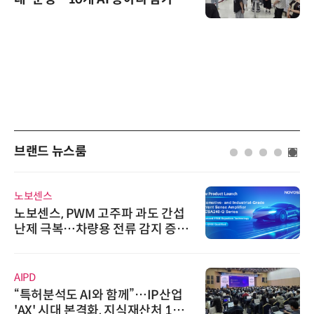
브랜드 뉴스룸
노보센스
노보센스, PWM 고주파 과도 간섭
난제 극복…차량용 전류 감지 증폭
기
AIPD
“특허분석도 AI와 함께”…IP산업
'AX' 시대 본격화, 지식재산처 1호