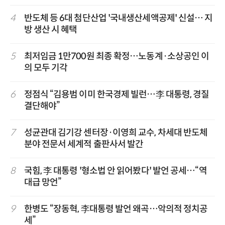
4
반도체 등 6대 첨단산업 '국내생산세액공제' 신설… 지
방 생산 시 혜택
5
최저임금 1만700원 최종 확정…노동계·소상공인 이
의 모두 기각
6
정점식 “김용범 이미 한국경제 빌런…李 대통령, 경질
결단해야”
7
성균관대 김기강 센터장·이영희 교수, 차세대 반도체
분야 전문서 세계적 출판사서 발간
8
국힘, 李 대통령 '형소법 안 읽어봤다' 발언 공세…“역
대급 망언”
9
한병도 “장동혁, 李대통령 발언 왜곡…악의적 정치공
세”