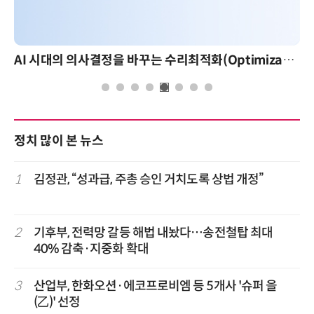
AI 시대의 의사결정을 바꾸는 수리최적화(Optimization): 실제 산업 적용 사례와 활용 전략
정치 많이 본 뉴스
1
김정관, “성과급, 주총 승인 거치도록 상법 개정”
2
기후부, 전력망 갈등 해법 내놨다…송전철탑 최대
40% 감축·지중화 확대
3
산업부, 한화오션·에코프로비엠 등 5개사 '슈퍼 을
(乙)' 선정