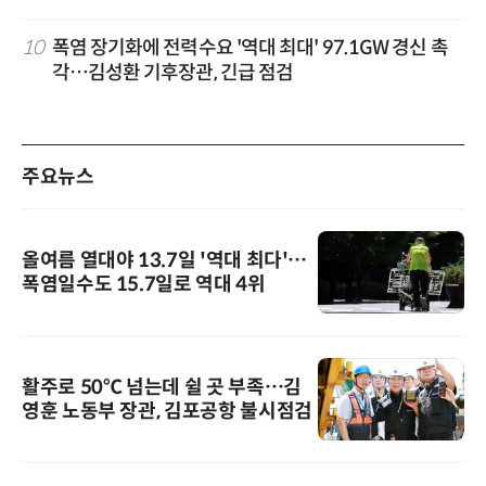
10
폭염 장기화에 전력수요 '역대 최대' 97.1GW 경신 촉
각…김성환 기후장관, 긴급 점검
주요뉴스
올여름 열대야 13.7일 '역대 최다'…
폭염일수도 15.7일로 역대 4위
활주로 50℃ 넘는데 쉴 곳 부족…김
영훈 노동부 장관, 김포공항 불시점검