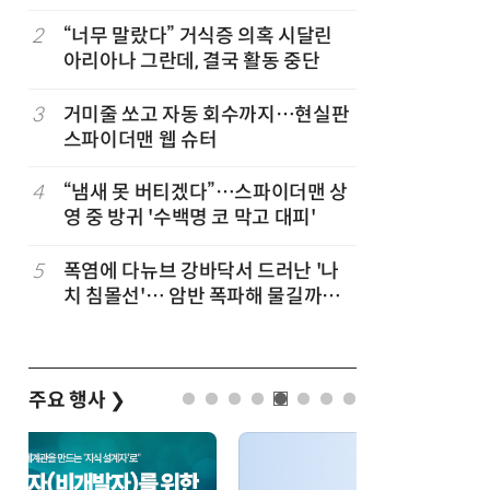
코스피 조명
2
“너무 말랐다” 거식증 의혹 시달린
7
[테크 차이나
아리아나 그란데, 결국 활동 중단
1위… 중
(OpenR
순위)
3
거미줄 쏘고 자동 회수까지…현실판
8
“韓, 향
스파이더맨 웹 슈터
엔비디아,
4
“냄새 못 버티겠다”…스파이더맨 상
9
19세 공
영 중 방귀 '수백명 코 막고 대피'
강화 속 
5
폭염에 다뉴브 강바닥서 드러난 '나
10
日서 벤틀
치 침몰선'… 암반 폭파해 물길까지
인 인플루
바꾼다
후 도망가
주요 행사
❯