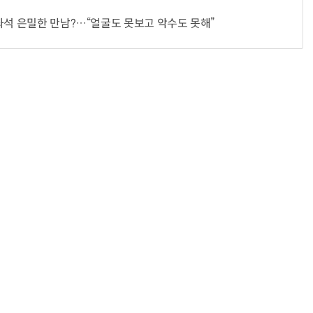
좌석 은밀한 만남?…“얼굴도 못보고 악수도 못해”