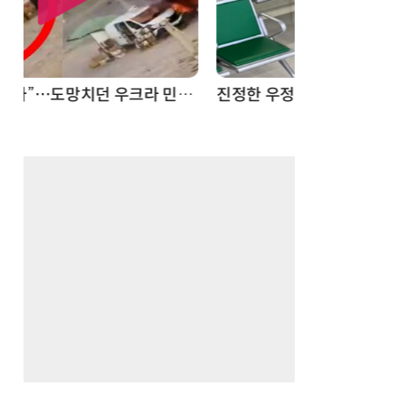
드론
진정한 우정?…친구 구하려다 둘 다 의자 틈에 목이 낀 순간