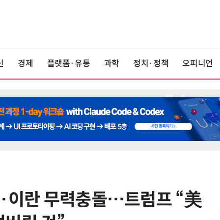
신
경제
플랫폼·유통
과학
정치·정책
오피니언
美·이란 무력충돌…트럼프 “美
6
“시간당 4만원”…휴머노이드가 집
찾아가 청소해준다