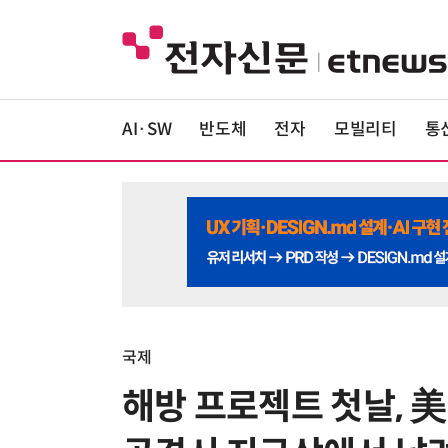
AI·SW
반도체
전자
모빌리티
통
국제
해방 프로젝트 첫날, 