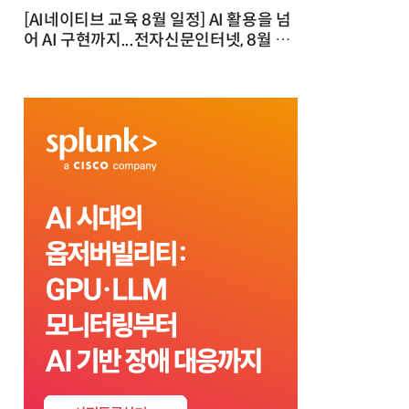
[AI네이티브 교육 8월 일정] AI 활용을 넘
어 AI 구현까지...전자신문인터넷, 8월 실
전 교육·워크숍 개최 발행일 : 2026-07-
23 10:46