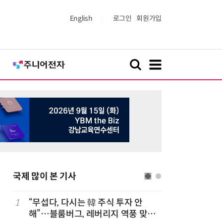
English
로그인
회원가입
국제 많이 본 기사
1
“무섭다, 다시는 韓 주식 투자 안
6
“시간당 
해”…블룸버그, 레버리지 역풍 맞은
찾아가 