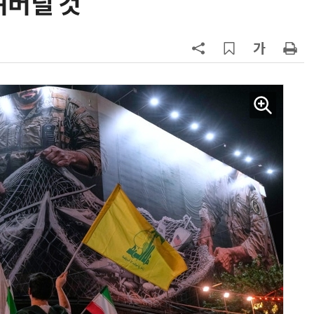
버릴 것”
7
[테크 차이나] DeepSeek V4 Flash
1위… 중국 모델 강세 지속
(OpenRouter 주간 AI 모델 사용량
순위)
8
“韓, 향후 5년 메모리 최강국 유지…
엔비디아, HBM 독주 흔들”
9
19세 공주도 입대…덴마크, 국방력
강화 속 군 복무 시작
10
日서 벤틀리 몰다 사고낸 유명 한국
인 인플루언서 체포… 7대 연쇄추돌
후 도망가