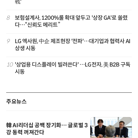
戰'
8
보험설계사, 1200%룰 확대 앞두고 '상장 GA'로 쏠렸
다…“신뢰도 메리트”
9
LG 엑사원, 中企 제조현장 '전파'…대기업과 협력사 AI
상생 시동
10
'상업용 디스플레이 빌려쓴다' …LG전자, 美 B2B 구독
시동
주요뉴스
韓 AI리더십 공백 장기화… 글로벌 3
강 동력 꺼져간다