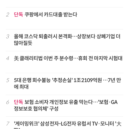
2
단독
쿠팡에서 카드대출 받는다
3
올해 코스닥 퇴출러시 본격화…상장보다 상폐기업 더
많아질듯
4
美 클래리티법 이번 주 분수령…휴회 전 마지막 시험대
5
5대 은행 회수불능 '추정손실' 1조2109억원 …7년 만
에 최대
6
단독
보험 소비자 개인정보 유출 막는다…'보험·GA
정보보호 협의체' 구성
7
'게이밍위크' 삼성전자-LG전자 유럽서 TV·모니터 '大