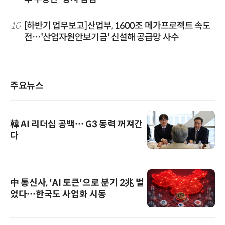
10
[하반기 업무보고]산업부, 1600조 메가프로젝트 속도
전…'산업자원안보기금' 신설해 공급망 사수
주요뉴스
韓 AI 리더십 공백… G3 동력 꺼져간
다
中 통신사, 'AI 토큰'으로 분기 2兆 벌
었다…한국도 사업화 시동