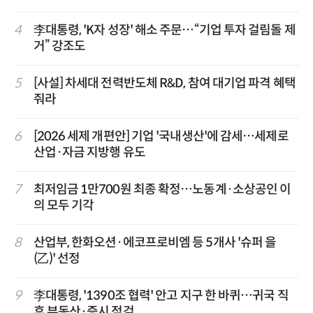
4
李대통령, 'K자 성장' 해소 주문…“기업 투자 걸림돌 제
거” 강조도
5
[사설] 차세대 전력반도체 R&D, 참여 대기업 파격 혜택
줘라
6
[2026 세제 개편안] 기업 '국내생산'에 감세…세제로
산업·자금 지방행 유도
7
최저임금 1만700원 최종 확정…노동계·소상공인 이
의 모두 기각
8
산업부, 한화오션·에코프로비엠 등 5개사 '슈퍼 을
(乙)' 선정
9
李대통령, '1390조 협력' 안고 지구 한 바퀴…귀국 직
후 부동산·증시 점검