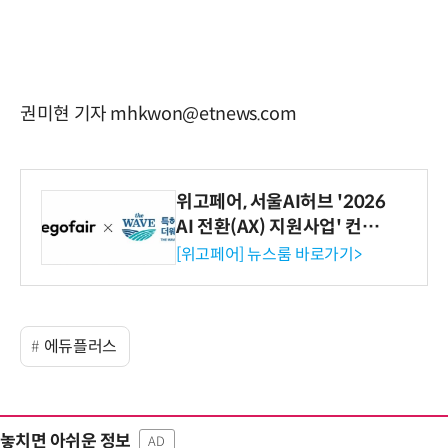
권미현 기자 mhkwon@etnews.com
위고페어, 서울AI허브 '2026
AI 전환(AX) 지원사업' 컨소
시엄 선정
[위고페어] 뉴스룸 바로가기>
에듀플러스
놓치면 아쉬운 정보
AD