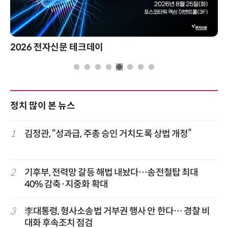
2026 전자신문 테크데이
정치 많이 본 뉴스
1
김정관, “성과급, 주총 승인 거치도록 상법 개정”
2
기후부, 전력망 갈등 해법 내놨다…송전철탑 최대
40% 감축·지중화 확대
3
李대통령, 형사소송법 거부권 행사 안 한다… 경찰 비
대화 후속조치 점검