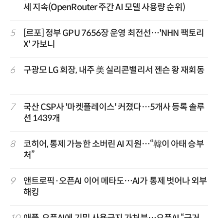
세 지속(OpenRouter 주간 AI 모델 사용량 순위)
5
[르포] 정부 GPU 7656장 운영 최전선…'NHN 팩토리
X' 가보니
6
구광모 LG 회장, 내주 美 실리콘밸리서 젠슨 황 재회동
7
국산 CSP사 '마켓플레이스' 커졌다…5개사 등록 솔루
션 1439개
8
코히어, 통제 가능한 소버린 AI 지원…“韓이 아태 승부
처”
9
앤트로픽·오픈AI 이어 메타도…AI가 통제 벗어나 외부
해킹