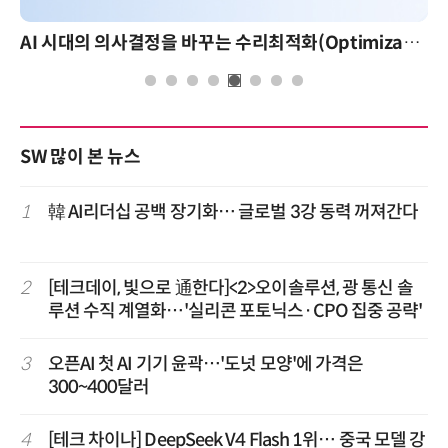
AI 시대의 의사결정을 바꾸는 수리최적화(Optimization): 실제 산업 적용 사례와 활용 전략
AI 핀옵스 실전 세미나:
SW 많이 본 뉴스
1
韓 AI리더십 공백 장기화… 글로벌 3강 동력 꺼져간다
2
[테크데이, 빛으로 通한다]<2>오이솔루션, 광 통신 솔
루션 수직 계열화…'실리콘 포토닉스·CPO 집중 공략'
3
오픈AI 첫 AI 기기 윤곽…'도넛 모양'에 가격은
300~400달러
4
[테크 차이나] DeepSeek V4 Flash 1위… 중국 모델 강