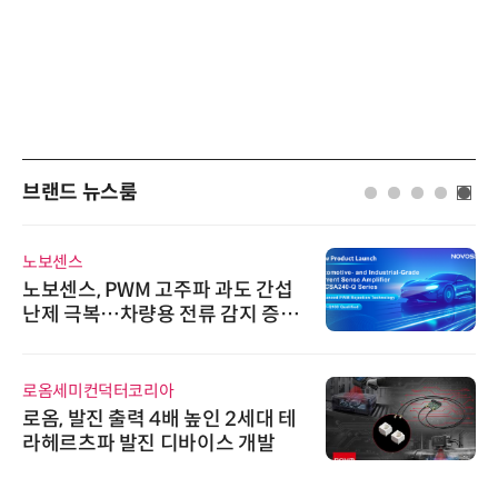
브랜드 뉴스룸
비쉐이
 고주파 과도 간섭
비쉐이, 모든 주요 
용 전류 감지 증폭
원하는 TSOP1530
신기 출시
리아
다래전략사업화센터
4배 높인 2세대 테
다래전략사업화센터, '
 디바이스 개발
026'서 글로벌 
스 미팅 지원…K-
교두보 확보