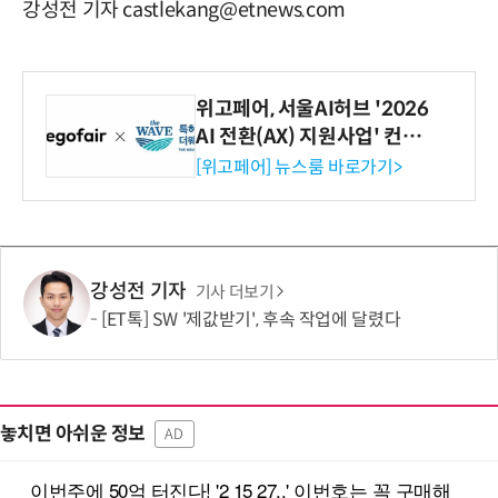
강성전 기자 castlekang@etnews.com
위고페어, 서울AI허브 '2026
AI 전환(AX) 지원사업' 컨소
시엄 선정
[위고페어] 뉴스룸 바로가기>
강성전 기자
기사 더보기
[ET톡] SW '제값받기', 후속 작업에 달렸다
놓치면 아쉬운 정보
AD