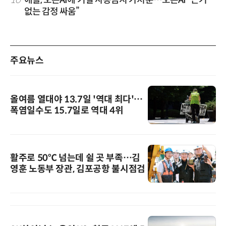
10
애플, 오픈AI에 기밀 사용금지 가처분…오픈AI “근거
없는 감정 싸움”
주요뉴스
올여름 열대야 13.7일 '역대 최다'…
폭염일수도 15.7일로 역대 4위
활주로 50℃ 넘는데 쉴 곳 부족…김
영훈 노동부 장관, 김포공항 불시점검