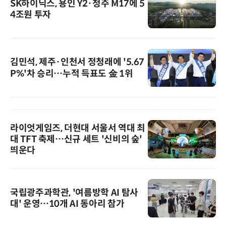
SK하이닉스, 용인 Y2·청주 M17에 5
4조원 투자
김민석, 제주·인천서 정청래에 '5.67
P%'차 승리…누적 득표도 金 1위
라이엇게임즈, 더현대 서울서 역대 최
대 TFT 축제…신규 세트 '신비의 숲'
띄운다
국립광주과학관, '여름방학 AI 탐사
대' 운영…10개 AI 동아리 참가