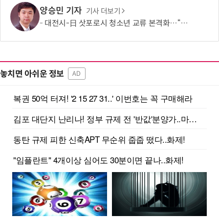
양승민 기자
기사 더보기
대전시-日 삿포로시 청소년 교류 본격화…“미래세대가 잇는 도시외교”
놓치면 아쉬운 정보
AD