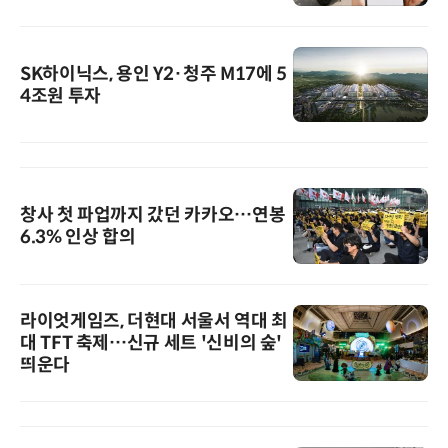
SK하이닉스, 용인 Y2·청주 M17에 5
4조원 투자
창사 첫 파업까지 갔던 카카오…연봉
6.3% 인상 합의
라이엇게임즈, 더현대 서울서 역대 최
대 TFT 축제…신규 세트 '신비의 숲'
띄운다