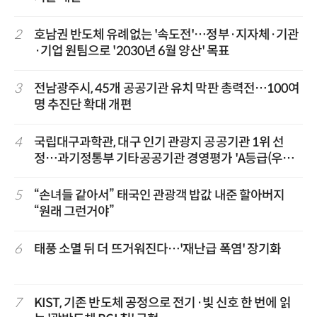
2
호남권 반도체 유례없는 '속도전'…정부·지자체·기관
·기업 원팀으로 '2030년 6월 양산' 목표
3
전남광주시, 45개 공공기관 유치 막판 총력전…100여
명 추진단 확대 개편
4
국립대구과학관, 대구 인기 관광지 공공기관 1위 선
정…과기정통부 기타공공기관 경영평가 'A등급(우수)'
겹경사
5
“손녀들 같아서” 태국인 관광객 밥값 내준 할아버지
“원래 그런거야”
6
태풍 소멸 뒤 더 뜨거워진다…'재난급 폭염' 장기화
7
KIST, 기존 반도체 공정으로 전기·빛 신호 한 번에 읽