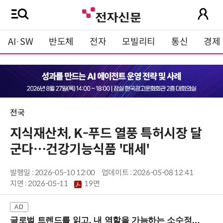
AI·SW
반도체
전자
모빌리티
통신
경제
전국
지식재산처, K-푸드 열풍 특허시장 달
군다…건강기능식품 '대세'
발행일 : 2026-05-10 12:00
업데이트 : 2026-05-08 12:41
지면 :
2026-05-11
19면
글로벌 트렌드를 읽고, 내 역할을 가늠하는 소수정예 실습 워크숍 (8/28 신논현역)