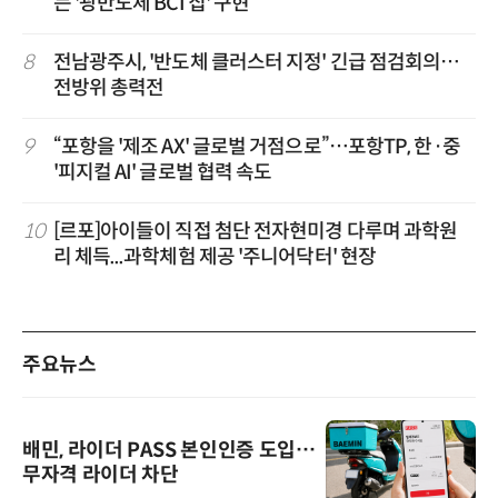
는 '광반도체 BCI 칩' 구현
8
전남광주시, '반도체 클러스터 지정' 긴급 점검회의…
전방위 총력전
9
“포항을 '제조 AX' 글로벌 거점으로”…포항TP, 한·중
'피지컬 AI' 글로벌 협력 속도
10
[르포]아이들이 직접 첨단 전자현미경 다루며 과학원
리 체득...과학체험 제공 '주니어닥터' 현장
주요뉴스
배민, 라이더 PASS 본인인증 도입…
무자격 라이더 차단