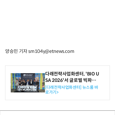
양승민 기자 sm104y@etnews.com
다래전략사업화센터, 'BIO U
SA 2026'서 글로벌 빅파마
와의 비즈니스 미팅 지원…K
[다래전략사업화센터] 뉴스룸 바
로가기>
-바이오 해외 진출 교두보 확
보