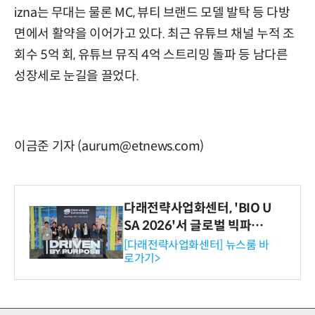
izna는 무대는 물론 MC, 뷰티 브랜드 모델 발탁 등 다방
면에서 활약을 이어가고 있다. 최근 유튜브 채널 누적 조
회수 5억 회, 유튜브 뮤직 4억 스트리밍 돌파 등 남다른
성장세로 눈길을 끌었다.
이금준 기자 (aurum@etnews.com)
다래전략사업화센터, 'BIO U
SA 2026'서 글로벌 빅파마
와의 비즈니스 미팅 지원…K
[다래전략사업화센터] 뉴스룸 바
로가기>
-바이오 해외 진출 교두보 확
보