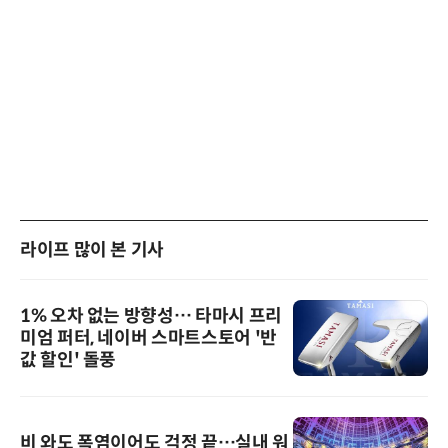
라이프 많이 본 기사
1% 오차 없는 방향성… 타마시 프리
미엄 퍼터, 네이버 스마트스토어 '반
값 할인' 돌풍
비 와도 폭염이어도 걱정 끝…실내 워