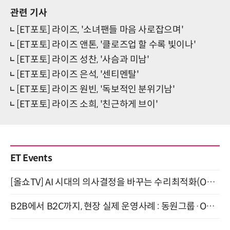
관련 기사
[ET포토] 라이즈, '소녀팬들 마음 사로잡으며'
[ET포토] 라이즈 앤톤, '클로즈업 할 수록 빛이나'
[ET포토] 라이즈 성찬, '사슴과 미남'
[ET포토] 라이즈 은석, '센티멘탈'
[ET포토] 라이즈 원빈, '독보적인 분위기남'
[ET포토] 라이즈 소희, '친근하게 브이'
ET Events
[올쇼TV] AI 시대의 의사결정을 바꾸는 수리최적화(Optimization) 소개 (8/20 생방송)
B2B에서 B2C까지, 현장 실제 운영사례 : 동원그룹·OCI·다이닝브랜즈그룹·당근 (8/27)