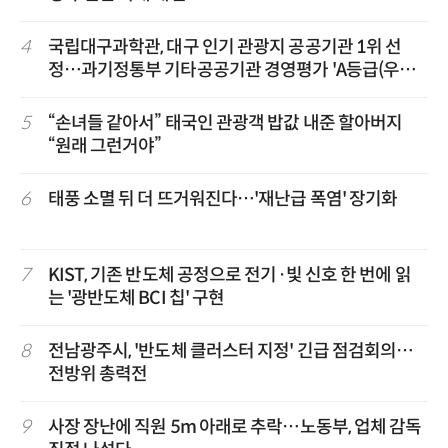
4
국립대구과학관, 대구 인기 관광지 공공기관 1위 선
정…과기정통부 기타공공기관 경영평가 'A등급(우수)'
겹경사
5
“손녀들 같아서” 태국인 관광객 밥값 내준 할아버지
“원래 그런거야”
6
태풍 소멸 뒤 더 뜨거워진다…'재난급 폭염' 장기화
7
KIST, 기존 반도체 공정으로 전기·빛 신호 한 번에 읽
는 '광반도체 BCI 칩' 구현
8
전남광주시, '반도체 클러스터 지정' 긴급 점검회의…
전방위 총력전
9
사장 장난에 직원 5m 아래로 추락…노동부, 업체 감독