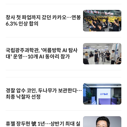
창사 첫 파업까지 갔던 카카오…연봉
6.3% 인상 합의
국립광주과학관, '여름방학 AI 탐사
대' 운영…10개 AI 동아리 참가
경찰 압수 코인, 두나무가 보관한다…
최종 낙찰자 선정
휴젤 장두현 號 1년…상반기 최대 실