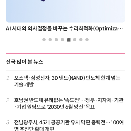
AI 시대의 의사결정을 바꾸는 수리최적화(Optimization): 실제 산업 적용 사례와 활용 전략
전국 많이 본 뉴스
1
포스텍·삼성전자, 3D 낸드(NAND) 반도체 한계 넘는
기술 개발
2
호남권 반도체 유례없는 '속도전'…정부·지자체·기관
·기업 원팀으로 '2030년 6월 양산' 목표
3
전남광주시, 45개 공공기관 유치 막판 총력전…100여
명 추진단 확대 개편