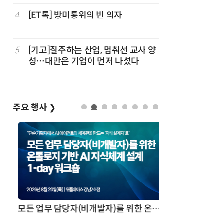
능한 삶 
4
[ET톡] 방미통위의 빈 의자
9
[조현래의
과 K컬처
5
[기고]질주하는 산업, 멈춰선 교사 양
10
[ET톡] 
성…대만은 기업이 먼저 나섰다
지 않도록
주요 행사
❯
모든 업무 담당자(비개발자)를 위한 온톨로지 기반 AI 지식체계 설계 1-day 워크숍