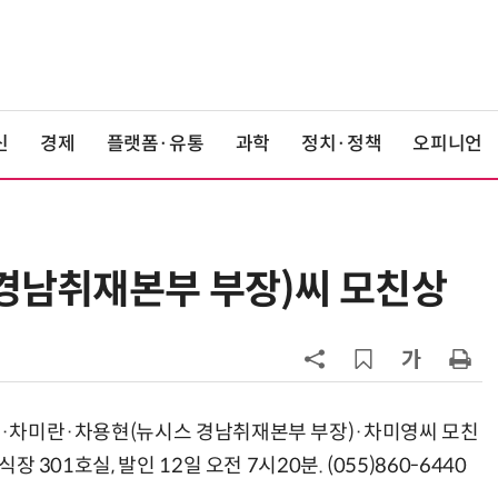
신
경제
플랫폼·유통
과학
정치·정책
오피니언
 경남취재본부 부장)씨 모친상
6
[사설] AI 패권·산업 활력 제고에 모
두 쏟자
7
[디지털문서 인사이트] 디지털통상
협정, '상호인정 체계'라는 다리가 필
요하다
미원·차미란·차용현(뉴시스 경남취재본부 부장)·차미영씨 모친
8
[人사이트] 신애라 교원 웰스 앰배서
장 301호실, 발인 12일 오전 7시20분. (055)860-6440
더 “진정한 웰니스는 균형…지속 가