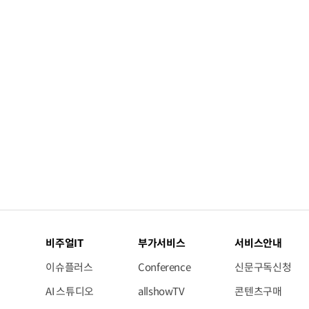
거미줄 쏘고 자동 회수까지…현실판 스파이더맨 웹 슈터
70년 만에 돌아온 시베리아호랑이…카자흐스탄 야생에 풀렸다
비주얼IT
부가서비스
서비스안내
이슈플러스
Conference
신문구독신청
AI 스튜디오
allshowTV
콘텐츠구매