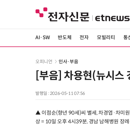
AI·SW
반도체
전자
모빌리티
통
오피니언
인사·부음
[부음] 차용현(뉴시스
발행일 : 2026-05-11 07:56
▲ 이점순(향년 90세)씨 별세, 차경엽·차
상 = 10일 오후 4시39분, 경남 남해병원 장례식