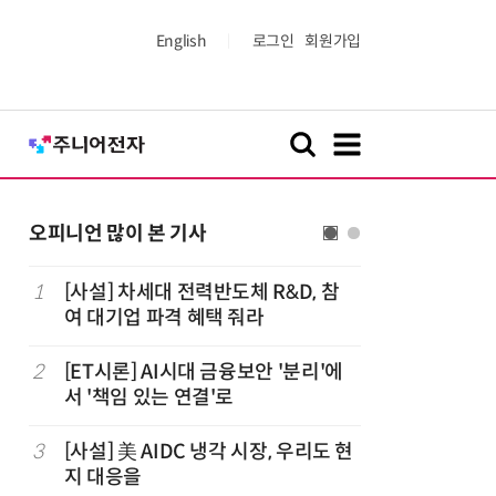
English
로그인
회원가입
오피니언 많이 본 기사
1
[사설] 차세대 전력반도체 R&D, 참
6
[사설] A
여 대기업 파격 혜택 줘라
두 쏟자
2
[ET시론] AI시대 금융보안 '분리'에
7
[디지털문
서 '책임 있는 연결'로
협정, '
요하다
3
[사설] 美 AIDC 냉각 시장, 우리도 현
8
[人사이트
지 대응을
더 “진정