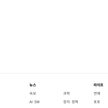
뉴스
라이프
속보
과학
연예
AI·SW
정치·정책
포토