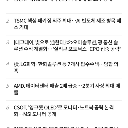
2
TSMC 핵심 패키징 외주 확대…AI 반도체 제조 병목 해
소 기대
3
[테크데이, 빛으로 通한다]<2>오이솔루션, 광 통신 솔
루션 수직 계열화…'실리콘 포토닉스·CPO 집중 공략'
4
檢, LG화학·한화솔루션 등 7개사 압수수색…담합 의
혹
5
AMD, 데이터센터 매출 2배 급증…2분기 사상 최대 매
출
6
CSOT, '잉크젯 OLED'로 모니터·노트북 공략 본격
화…MSI 모니터 공개