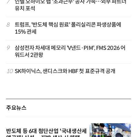
7
인텔 오하이오 팹 '초과근무' 공사 가속…외부 파트너
유치 포석
8
트럼프, '반도체 핵심 원료' 폴리실리콘 파생상품에
15% 관세
9
삼성전자 차세대 메모리 'V낸드·PIM', FMS 2026 어
워드서 2관왕
10
SK하이닉스, 샌디스크와 HBF 첫 표준규격 공개
주요뉴스
반도체 등 6대 첨단산업 '국내생산세