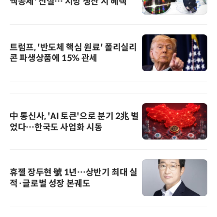
액공제' 신설… 지방 생산 시 혜택
트럼프, '반도체 핵심 원료' 폴리실리
콘 파생상품에 15% 관세
中 통신사, 'AI 토큰'으로 분기 2兆 벌
었다…한국도 사업화 시동
휴젤 장두현 號 1년…상반기 최대 실
적·글로벌 성장 본궤도