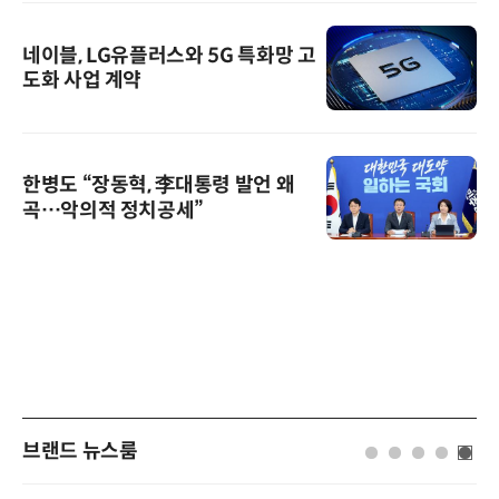
네이블, LG유플러스와 5G 특화망 고
도화 사업 계약
한병도 “장동혁, 李대통령 발언 왜
곡…악의적 정치공세”
브랜드 뉴스룸