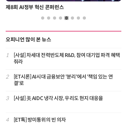
제8회 AI정부 혁신 콘퍼런스
오피니언 많이 본 뉴스
1
[사설] 차세대 전력반도체 R&D, 참여 대기업 파격 혜택
줘라
2
[ET시론] AI시대 금융보안 '분리'에서 '책임 있는 연
결'로
3
[사설] 美 AIDC 냉각 시장, 우리도 현지 대응을
4
[ET톡] 방미통위의 빈 의자