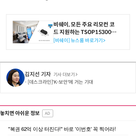
비쉐이, 모든 주요 리모컨 코
드 지원하는 TSOP15300 시
리즈 IR 수신기 출시
[비쉐이] 뉴스룸 바로가기>
김지선 기자
기사 더보기
[데스크라인]'K-보안'에 거는 기대
놓치면 아쉬운 정보
AD