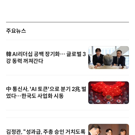
주요뉴스
韓 AI리더십 공백 장기화… 글로벌 3
강 동력 꺼져간다
中 통신사, 'AI 토큰'으로 분기 2兆 벌
었다…한국도 사업화 시동
김정관, “성과급, 주총 승인 거치도록