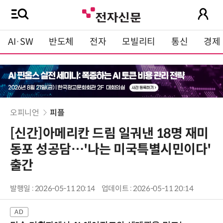
AI·SW
반도체
전자
모빌리티
통신
경제
오피니언
피플
[신간]아메리칸 드림 일궈낸 18명 재미
동포 성공담…'나는 미국특별시민이다'
출간
발행일 : 2026-05-11 20:14
업데이트 : 2026-05-11 20:14