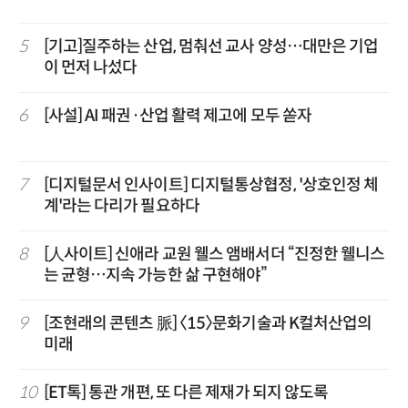
5
[기고]질주하는 산업, 멈춰선 교사 양성…대만은 기업
이 먼저 나섰다
6
[사설] AI 패권·산업 활력 제고에 모두 쏟자
7
[디지털문서 인사이트] 디지털통상협정, '상호인정 체
계'라는 다리가 필요하다
8
[人사이트] 신애라 교원 웰스 앰배서더 “진정한 웰니스
는 균형…지속 가능한 삶 구현해야”
9
[조현래의 콘텐츠 脈] 〈15〉문화기술과 K컬처산업의
미래
10
[ET톡] 통관 개편, 또 다른 제재가 되지 않도록