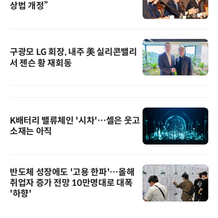
상법 개정”
구광모 LG 회장, 내주 美 실리콘밸리
서 젠슨 황 재회동
K배터리 밸류체인 '시차'…셀은 웃고
소재는 아직
반도체 성장에도 '고용 한파'…올해
취업자 증가 전망 10만명대로 대폭
'하향'