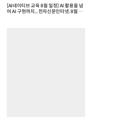
[AI네이티브 교육 8월 일정] AI 활용을 넘
어 AI 구현까지...전자신문인터넷, 8월 실
전 교육·워크숍 개최 발행일 : 2026-07-
23 10:46