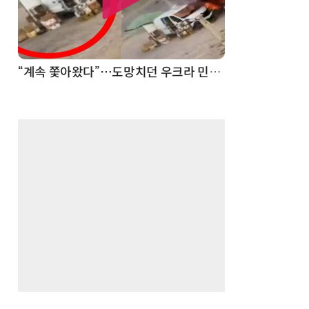
“계속 쫓아왔다”…도망치던 우크라 민간인 공격한 러 자폭 드론