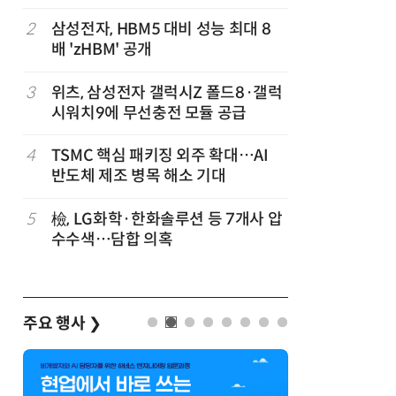
이 개최
2
삼성전자, HBM5 대비 성능 최대 8
7
[테크데이
배 'zHBM' 공개
솔루션, 
공
화…'실리
략'
3
위츠, 삼성전자 갤럭시Z 폴드8·갤럭
8
AMD, 
시워치9에 무선충전 모듈 공급
분기 사상
4
TSMC 핵심 패키징 외주 확대…AI
9
[사설] 
반도체 제조 병목 해소 기대
여 대기업
차
5
檢, LG화학·한화솔루션 등 7개사 압
10
소프트피브
발
수수색…담합 의혹
원 구형 
과제 공식
주요 행사
❯