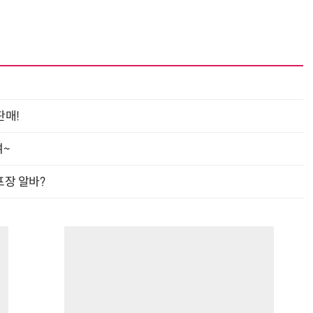
판매!
여~
프장 알바?