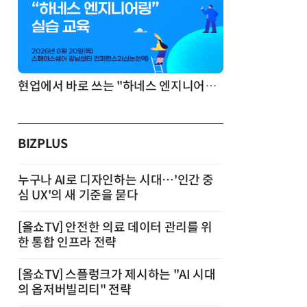
기반 정리·리서치·보고 자동화
현업에서 바로 쓰는 "하네스 엔지니어링" 실습 교육
BIZPLUS
누구나 AI로 디자인하는 시대…'인간 중
심 UX'의 새 기준을 묻다
[올쇼TV] 안전한 의료 데이터 관리를 위
한 통합 인프라 전략
[올쇼TV] 스플렁크가 제시하는 "AI 시대
의 옵저버빌리티" 전략