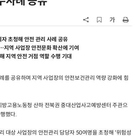
수사례 공유
이 개최
7
[테크데이, 빛으로 通한다]<2>오이
솔루션, 광 통신 솔루션 수직 계열
화…'실리콘 포토닉스·CPO 집중 
략'
8
AMD, 데이터센터 매출 2배 급증…2
분기 사상 최대 매출
 관계자 초청해 안전 관리 사례 공유
…지역 사업장 안전문화 확산에 기여
9
[사설] 차세대 전력반도체 R&D, 참
해 지역 안전 거점 역할 수행 기대
여 대기업 파격 혜택 줘라
10
소프트피브이·성균관대, 실내용 3
사례를 공유하며 지역 사업장의 안전보건관리 역량 강화에 힘
원 구형 태양전지 IEC 국제표준 개
과제 공식 승인
광주지방고용노동청 산하 전북권 중대산업사고예방센터 주관으
진행했다.
리 대상 사업장의 안전관리 담당자 50여명을 초청해 '위험성