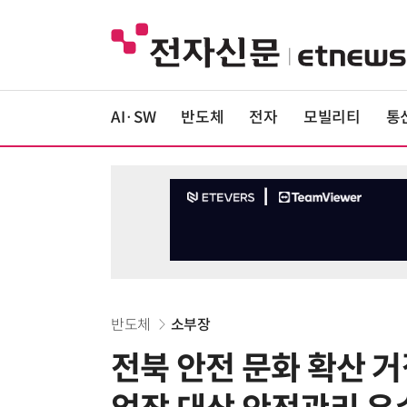
AI·SW
반도체
전자
모빌리티
통
반도체
소부장
전북 안전 문화 확산 거