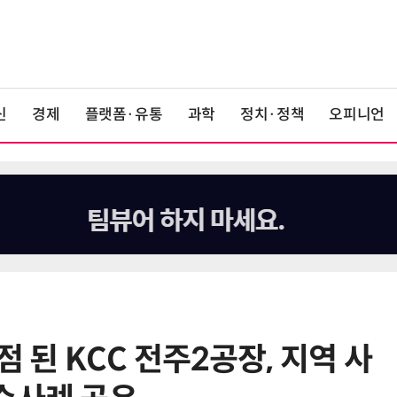
신
경제
플랫폼·유통
과학
정치·정책
오피니언
점 된 KCC 전주2공장, 지역 사
6
“AI, 빛으로 通한다”…25일 전자신
문 '실리콘 포토닉스·CPO' 테크데