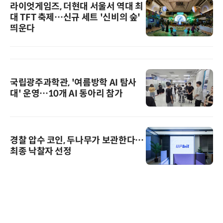
라이엇게임즈, 더현대 서울서 역대 최
대 TFT 축제…신규 세트 '신비의 숲'
띄운다
국립광주과학관, '여름방학 AI 탐사
대' 운영…10개 AI 동아리 참가
경찰 압수 코인, 두나무가 보관한다…
최종 낙찰자 선정