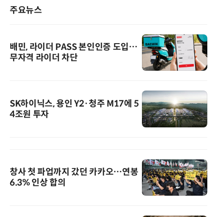
주요뉴스
배민, 라이더 PASS 본인인증 도입…
무자격 라이더 차단
SK하이닉스, 용인 Y2·청주 M17에 5
4조원 투자
창사 첫 파업까지 갔던 카카오…연봉
6.3% 인상 합의