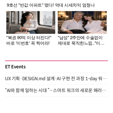
ET Events
UX 기획·DESIGN.md 설계·AI 구현 전 과정 1-day 워크숍 with Claude Code·Codex 9월 15일 개최
“AI와 함께 일하는 시대 ” - 스마트 워크의 새로운 패러다임 (9/11)