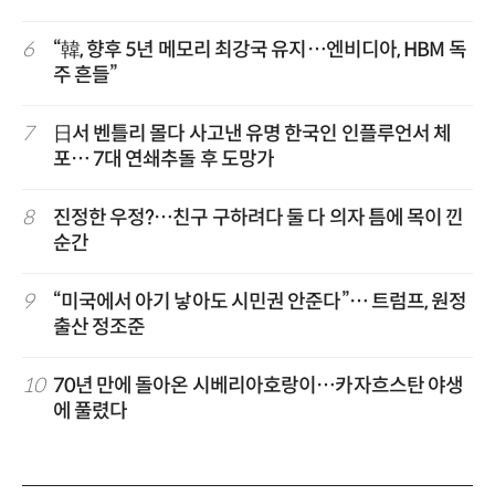
6
“韓, 향후 5년 메모리 최강국 유지…엔비디아, HBM 독
주 흔들”
7
日서 벤틀리 몰다 사고낸 유명 한국인 인플루언서 체
포… 7대 연쇄추돌 후 도망가
8
진정한 우정?…친구 구하려다 둘 다 의자 틈에 목이 낀
순간
9
“미국에서 아기 낳아도 시민권 안준다”… 트럼프, 원정
출산 정조준
10
70년 만에 돌아온 시베리아호랑이…카자흐스탄 야생
에 풀렸다