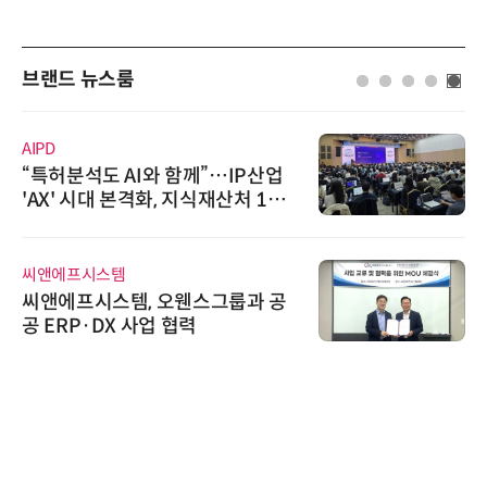
브랜드 뉴스룸
AIPD
“특허분석도 AI와 함께”…IP산업
'AX' 시대 본격화, 지식재산처 1호
AI IP데이터분석사 탄생
씨앤에프시스템
씨앤에프시스템, 오웬스그룹과 공
공 ERP·DX 사업 협력