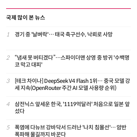
국제 많이 본 뉴스
1
경기 중 '날벼락'… 태국 축구선수, 낙뢰로 사망
2
“냄새 못 버티겠다”…스파이더맨 상영 중 방귀 '수백명
코 막고 대피'
3
[테크 차이나] DeepSeek V4 Flash 1위… 중국 모델 강
세 지속(OpenRouter 주간 AI 모델 사용량 순위)
4
삼전닉스 앞세운 한국, '1119억달러' 처음으로 일본 앞
섰다
5
폭염에 다뉴브 강바닥서 드러난 '나치 침몰선'… 암반
폭파해 물길까지 바꾼다