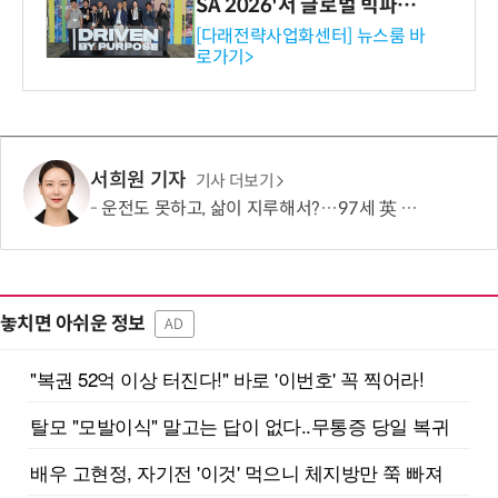
SA 2026'서 글로벌 빅파마
와의 비즈니스 미팅 지원…K
[다래전략사업화센터] 뉴스룸 바
로가기>
-바이오 해외 진출 교두보 확
보
서희원 기자
기사 더보기
운전도 못하고, 삶이 지루해서?…97세 英 할머니, 비행기 날개에 매달렸다
놓치면 아쉬운 정보
AD