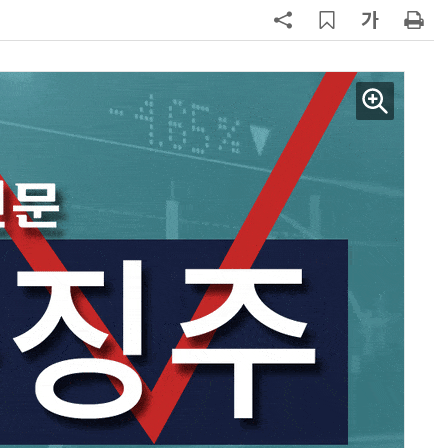
7
“상장폐지 막아라”…중소 가전 기업
주가 부양 '총력전'
8
코스피 급등에 매수 사이드카 발동
9
경찰 압수 코인, 두나무가 보관한
다…최종 낙찰자 선정
10
한은 금 매입 나섰지만…개인투자자
는 금 투자 '외면'