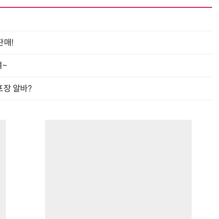
판매!
“계속 쫓아왔다”…도망치던 우크라 민간인 공격한 러 자폭 드론
진정한 우정?…친구 구하려다 둘 다 의자 틈에 목이 낀
여~
프장 알바?