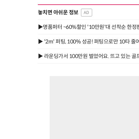
놓치면 아쉬운 정보
AD
▶명품퍼터 ~60%할인 '10만원'대 선착순 한정
▶ '2m' 퍼팅, 100% 성공! 퍼팅으로만 10타 줄
▶ 라운딩가서 100만원 벌었어요. 뜨고 있는 골