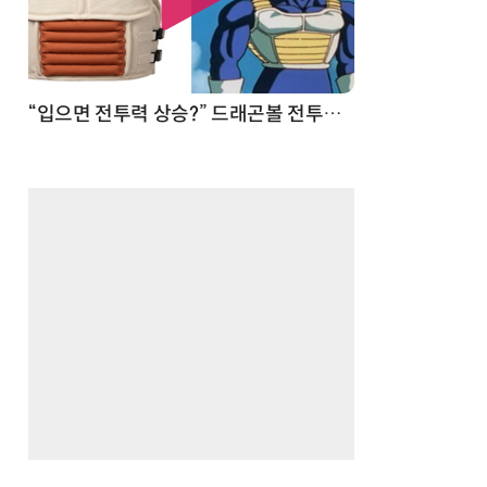
 순간
“입으면 전투력 상승?” 드래곤볼 전투복 닮은 중량조끼