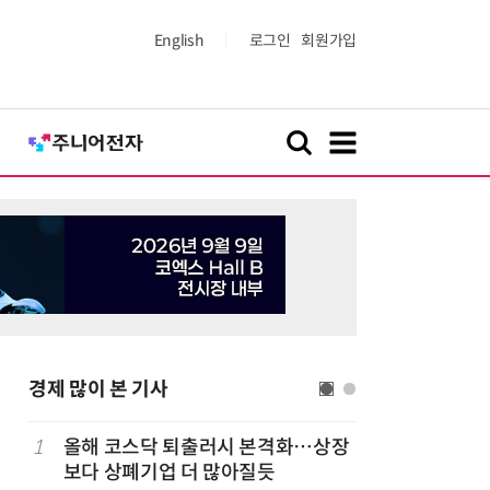
English
로그인
회원가입
경제 많이 본 기사
럽
1
올해 코스닥 퇴출러시 본격화…상장
6
'게이밍위
보다 상폐기업 더 많아질듯
서 TV·모