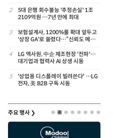
,
2
5대 은행 회수불능 '추정손실' 1조
7
“상장폐지
2109억원 …7년 만에 최대
주가 부양
3
보험설계사, 1200%룰 확대 앞두고
8
코스피 급
'상장 GA'로 쏠렸다…“신뢰도 메리
트”
4
LG 엑사원, 中企 제조현장 '전파'…
9
경찰 압수
대기업과 협력사 AI 상생 시동
다…최종
5
'상업용 디스플레이 빌려쓴다' …LG
10
한은 금
전자, 美 B2B 구독 시동
는 금 투자
주요 행사
❯