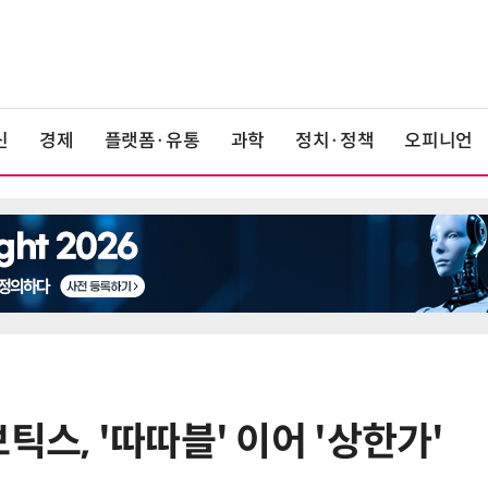
신
경제
플랫폼·유통
과학
정치·정책
오피니언
틱스, '따따블' 이어 '상한가'
6
'게이밍위크' 삼성전자-LG전자 유
서 TV·모니터 '大戰'