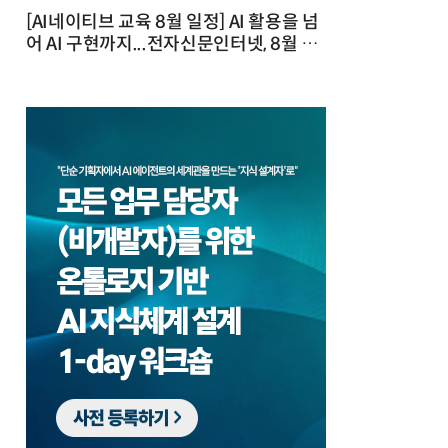
[AI네이티브 교육 8월 일정] AI 활용을 넘
어 AI 구현까지...전자신문인터넷, 8월 실
전 교육·워크숍 개최 발행일 : 2026-07-
23 10:46