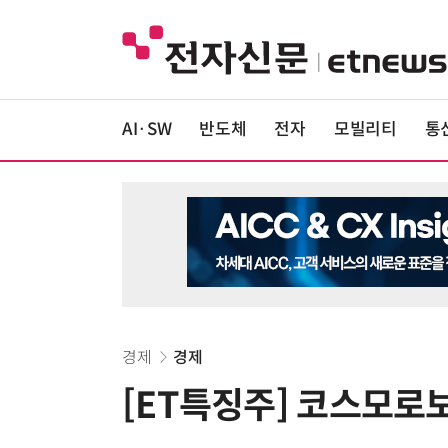
AI·SW
반도체
전자
모빌리티
통
경제
경제
[ET특징주] 코스모로보