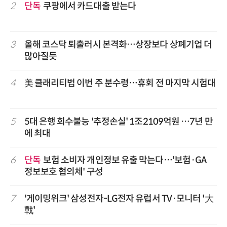
2
단독
쿠팡에서 카드대출 받는다
3
올해 코스닥 퇴출러시 본격화…상장보다 상폐기업 더
많아질듯
4
美 클래리티법 이번 주 분수령…휴회 전 마지막 시험대
5
5대 은행 회수불능 '추정손실' 1조2109억원 …7년 만
에 최대
6
단독
보험 소비자 개인정보 유출 막는다…'보험·GA
정보보호 협의체' 구성
7
'게이밍위크' 삼성전자-LG전자 유럽서 TV·모니터 '大
戰'