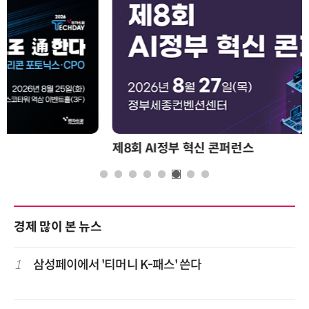
제8회 AI정부 혁신 콘퍼런스
경제 많이 본 뉴스
1
삼성페이에서 '티머니 K-패스' 쓴다