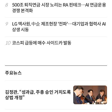
8
500조 퇴직연금 시장 노리는 RA 핀테크…AI 연금운용
경쟁 본격화
9
LG 엑사원, 中企 제조현장 '전파'…대기업과 협력사 AI
상생 시동
10
코스피 급등에 매수 사이드카 발동
주요뉴스
김정관, “성과급, 주총 승인 거치도록
상법 개정”