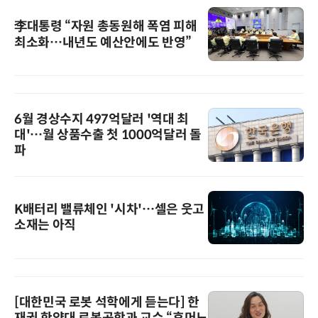
李대통령 “자원 총동원해 폭염 피해
최소화…내년도 예산안에도 반영”
6월 경상수지 497억달러 '역대 최
대'…월 상품수출 첫 1000억달러 돌
파
K배터리 밸류체인 '시차'…셀은 웃고
소재는 아직
[대한민국 로봇 석학에게 듣는다] 한