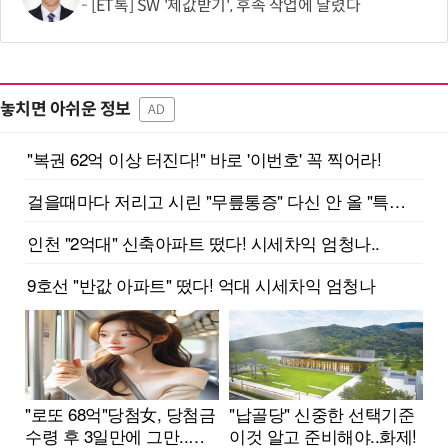
[ET톡] SW '제값받기', 후속 작업에 달렸다
놓치면 아쉬운 정보
AD