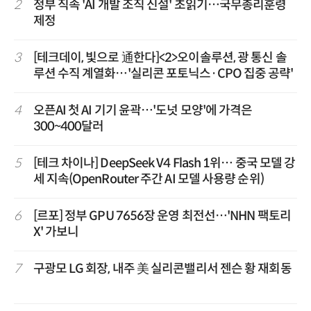
2
정부 직속 'AI 개발 조직 신설' 초읽기…국무총리훈령
제정
3
[테크데이, 빛으로 通한다]<2>오이솔루션, 광 통신 솔
루션 수직 계열화…'실리콘 포토닉스·CPO 집중 공략'
4
오픈AI 첫 AI 기기 윤곽…'도넛 모양'에 가격은
300~400달러
5
[테크 차이나] DeepSeek V4 Flash 1위… 중국 모델 강
세 지속(OpenRouter 주간 AI 모델 사용량 순위)
6
[르포] 정부 GPU 7656장 운영 최전선…'NHN 팩토리
X' 가보니
7
구광모 LG 회장, 내주 美 실리콘밸리서 젠슨 황 재회동