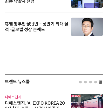
최종 낙찰자 선정
휴젤 장두현 號 1년…상반기 최대 실
적·글로벌 성장 본궤도
브랜드 뉴스룸
디에스앤지
디에스앤지, 'AI EXPO KOREA 20