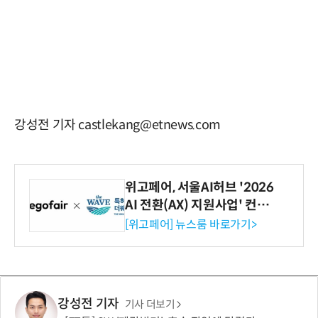
강성전 기자 castlekang@etnews.com
위고페어, 서울AI허브 '2026
AI 전환(AX) 지원사업' 컨소
시엄 선정
[위고페어] 뉴스룸 바로가기>
강성전 기자
기사 더보기