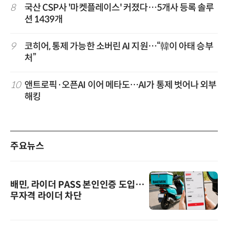
8
국산 CSP사 '마켓플레이스' 커졌다…5개사 등록 솔루
션 1439개
9
코히어, 통제 가능한 소버린 AI 지원…“韓이 아태 승부
처”
10
앤트로픽·오픈AI 이어 메타도…AI가 통제 벗어나 외부
해킹
주요뉴스
배민, 라이더 PASS 본인인증 도입…
무자격 라이더 차단