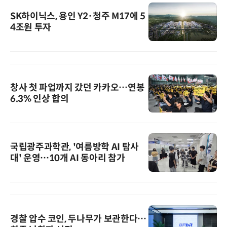
SK하이닉스, 용인 Y2·청주 M17에 5
4조원 투자
창사 첫 파업까지 갔던 카카오…연봉
6.3% 인상 합의
국립광주과학관, '여름방학 AI 탐사
대' 운영…10개 AI 동아리 참가
경찰 압수 코인, 두나무가 보관한다…