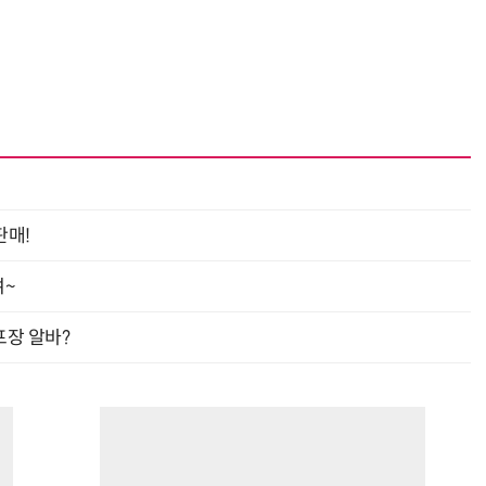
판매!
여~
프장 알바?