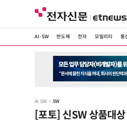
AI·SW
반도체
전자
모빌리티
통
AI·SW
SW
[포토] 신SW 상품대상