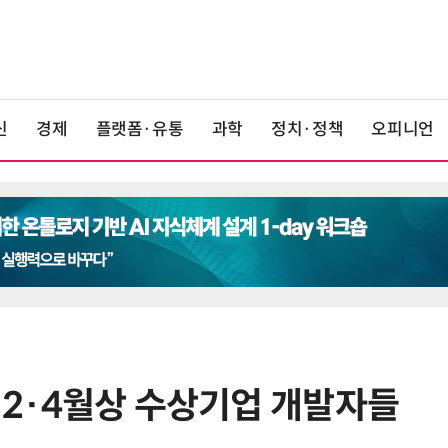
신
경제
플랫폼·유통
과학
정치·정책
오피니언
 2·4월상 수상기업 개발자들
6
구광모 LG 회장, 내주 美 실리콘밸리
서 젠슨 황 재회동