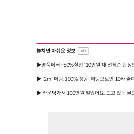
놓치면 아쉬운 정보
AD
▶명품퍼터 ~60%할인 '10만원'대 선착순 한정
▶ '2m' 퍼팅, 100% 성공! 퍼팅으로만 10타 줄
▶ 라운딩가서 100만원 벌었어요. 뜨고 있는 골