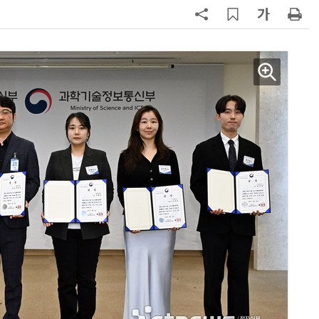
7
국산 CSP사 '마켓플레이스' 커졌
다…5개사 등록 솔루션 1439개
8
코히어, 통제 가능한 소버린 AI 지
원…“韓이 아태 승부처”
9
앤트로픽·오픈AI 이어 메타도…AI
가 통제 벗어나 외부 해킹
10
애플, 오픈AI에 기밀 사용금지 가처
분…오픈AI “근거 없는 감정 싸움”