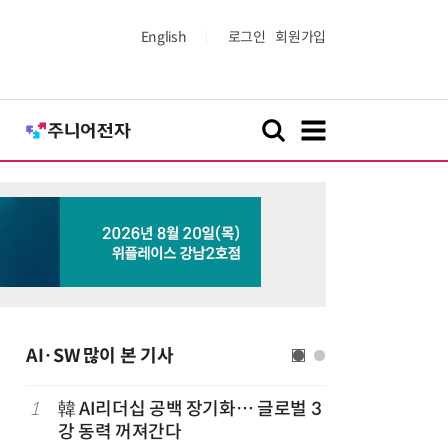
English
로그인
회원가입
AI·SW 많이 본 기사
1
韓 AI리더십 공백 장기화… 글로벌 3
6
구광모 L
강 동력 꺼져간다
서 젠슨 