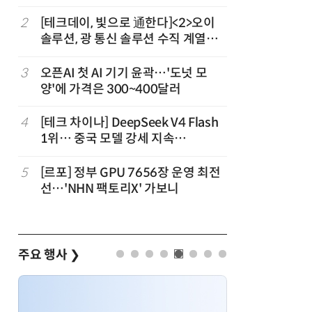
2
[테크데이, 빛으로 通한다]<2>오이
7
국산 CS
솔루션, 광 통신 솔루션 수직 계열
다…5개사
화…'실리콘 포토닉스·CPO 집중 공
략'
3
오픈AI 첫 AI 기기 윤곽…'도넛 모
8
코히어, 
양'에 가격은 300~400달러
원…“韓이
4
[테크 차이나] DeepSeek V4 Flash
9
앤트로픽·
1위… 중국 모델 강세 지속
가 통제 
(OpenRouter 주간 AI 모델 사용량
순위)
5
[르포] 정부 GPU 7656장 운영 최전
10
애플, 오
선…'NHN 팩토리X' 가보니
분…오픈A
주요 행사
❯