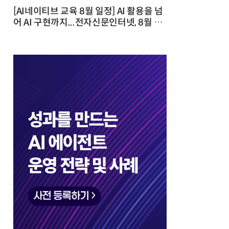
[AI네이티브 교육 8월 일정] AI 활용을 넘
어 AI 구현까지...전자신문인터넷, 8월 실
전 교육·워크숍 개최 발행일 : 2026-07-
23 10:46