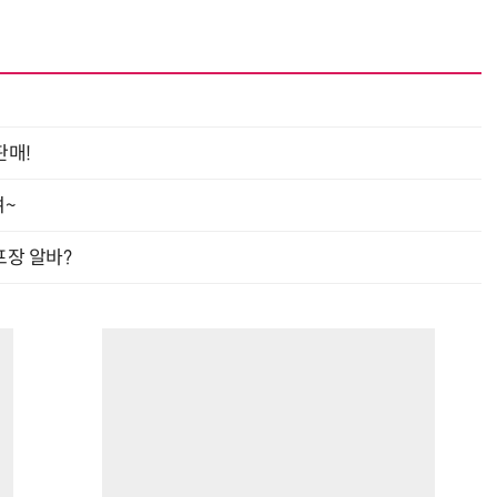
판매!
여~
프장 알바?