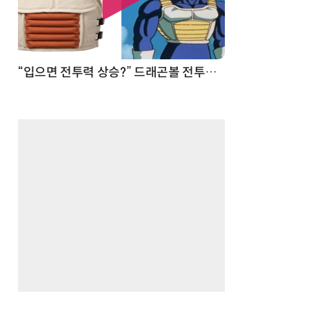
 순간
“입으면 전투력 상승?” 드래곤볼 전투복 닮은 중량조끼