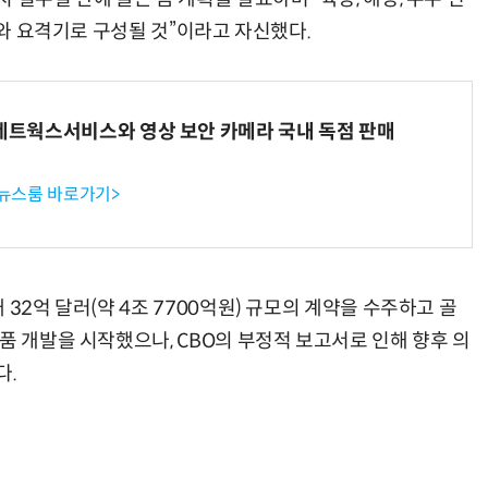
서와 요격기로 구성될 것”이라고 자신했다.
“계속 쫓아왔다”…도망치던 우크라 민간인 공격한 러 자폭 드론
진정한 우정?…친구 구하려다 둘 다 의자 틈에 목이 낀
K네트웍스서비스와 영상 보안 카메라 국내 독점 판매
 뉴스룸 바로가기>
32억 달러(약 4조 7700억원) 규모의 계약을 수주하고 골
품 개발을 시작했으나, CBO의 부정적 보고서로 인해 향후 의
다.