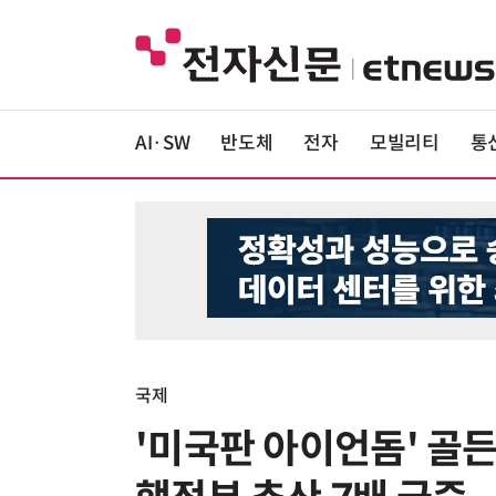
AI·SW
반도체
전자
모빌리티
통
국제
'미국판 아이언돔' 골든