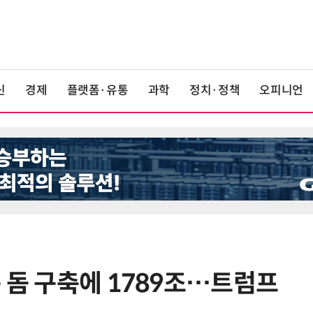
신
경제
플랫폼·유통
과학
정치·정책
오피니언
 돔 구축에 1789조…트럼프
6
“미국에서 아기 낳아도 시민권 안준
다”… 트럼프, 원정출산 정조준