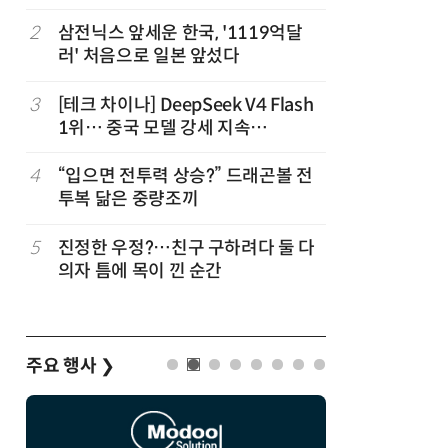
2
삼전닉스 앞세운 한국, '1119억달
7
“혈당·혈
러' 처음으로 일본 앞섰다
뿍 뿌려먹
3
[테크 차이나] DeepSeek V4 Flash
8
35년 전
1위… 중국 모델 강세 지속
식처럼 키
(OpenRouter 주간 AI 모델 사용량
순위)
4
“입으면 전투력 상승?” 드래곤볼 전
9
“균열 가능
투복 닮은 중량조끼
스' 47
괜찮나?
5
진정한 우정?…친구 구하려다 둘 다
10
“통째로 
의자 틈에 목이 낀 순간
방', 심
주요 행사
❯