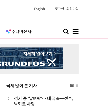
English
로그인
회원가입
국제 많이 본 기사
1
경기 중 '날벼락'… 태국 축구선수,
6
“미국에서
낙뢰로 사망
다”… 트