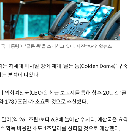
AI Native Enterprise를 지원하는 AI Ready Data 플랫폼 활용 전략
AI 시대의 옵저버빌리티: GPU·LLM 모니터링부터 AI 기반 장애 대응까지
국 대통령이 '골든 돔'을 소개하고 있다. 사진=AP 연합뉴스
차세대 미사일 방어 체계 '골든 돔(Golden Dome)' 구축
라는 분석이 나왔다.
 미 의회예산국(CBO)은 최근 보고서를 통해 향후 20년간 '골
(약 1789조원)가 소요될 것으로 추산했다.
달러(약 261조원)보다 6.8배 늘어난 수치다. 예산국은 요격
순수 획득 비용만 해도 1조달러를 상회할 것으로 예상했다.