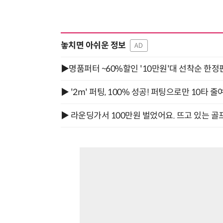
놓치면 아쉬운 정보
AD
▶명품퍼터 ~60%할인 '10만원'대 선착순 한정
▶ '2m' 퍼팅, 100% 성공! 퍼팅으로만 10타 줄
▶ 라운딩가서 100만원 벌었어요. 뜨고 있는 골