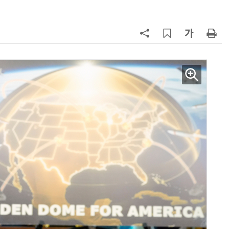
7
“혈당·혈압에 독”…살 안찐다고 듬
뿍 뿌려먹던 '이 매운소스'는?
8
35년 전 아기 납치한 가정부…친자
식처럼 키워서? '징역 3년' 논란
9
“균열 가능성 확인” 美, '보잉 737 맥
스' 471대 점검 명령…한국 노선은
괜찮나?
10
“통째로 먹으면 1860㎉”…'버터 먹
방', 심혈관 건강에 최악