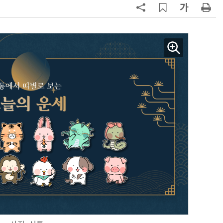
AI Native Enterprise를 지원하는 AI Ready Data 플랫폼 활용 전략
AI 시대의 옵저버빌리티: GPU·LLM 모니터링부터 AI 기반 장애 대응까지