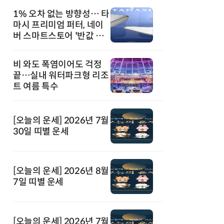
1% 오차 없는 방향성… 타
마시 프리미엄 퍼터, 네이
버 스마트스토어 '반값 할
인' 돌풍
비 와도 폭염이어도 걱정
끝…실내 워터파크형 리조
트 여름 특수
[오늘의 운세] 2026년 7월
30일 띠별 운세
[오늘의 운세] 2026년 8월
7일 띠별 운세
[오늘의 운세] 2026년 7월