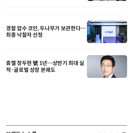
경찰 압수 코인, 두나무가 보관한다…
최종 낙찰자 선정
휴젤 장두현 號 1년…상반기 최대 실
적·글로벌 성장 본궤도