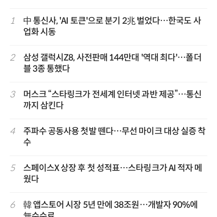
1
中 통신사, 'AI 토큰'으로 분기 2兆 벌었다…한국도 사
업화 시동
2
삼성 갤럭시Z8, 사전판매 144만대 '역대 최다'…폴더
블 3종 통했다
3
머스크 “스타링크가 전세계 인터넷 과반 제공”…통신
까지 삼킨다
4
주파수 공동사용 첫발 뗀다…무선 마이크 대상 실증 착
수
5
스페이스X 상장 후 첫 성적표…스타링크가 AI 적자 메
웠다
6
韓 앱스토어 시장 5년 만에 38조원…개발자 90%에
無수수료