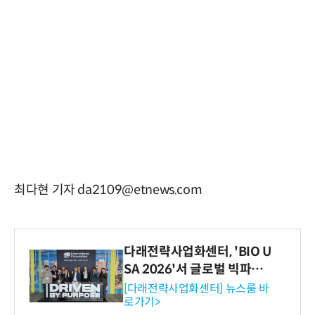
최다현 기자 da2109@etnews.com
다래전략사업화센터, 'BIO U
SA 2026'서 글로벌 빅파마
와의 비즈니스 미팅 지원…K
[다래전략사업화센터] 뉴스룸 바
로가기>
-바이오 해외 진출 교두보 확