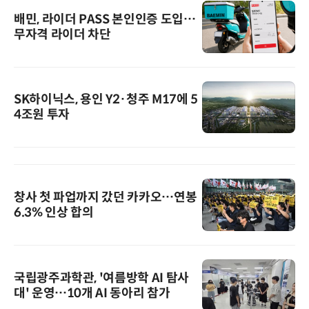
배민, 라이더 PASS 본인인증 도입…
무자격 라이더 차단
SK하이닉스, 용인 Y2·청주 M17에 5
4조원 투자
창사 첫 파업까지 갔던 카카오…연봉
6.3% 인상 합의
국립광주과학관, '여름방학 AI 탐사
대' 운영…10개 AI 동아리 참가