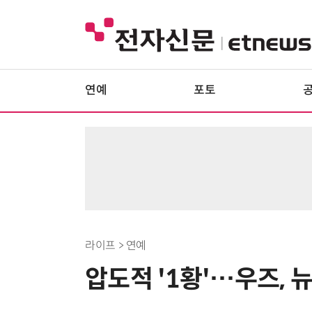
연예
포토
라이프 > 연예
압도적 '1황'…우즈,