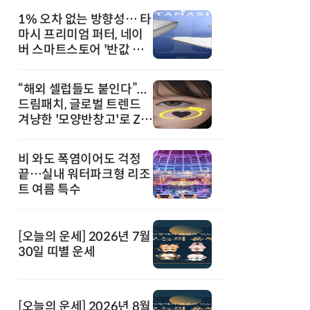
1% 오차 없는 방향성… 타
마시 프리미엄 퍼터, 네이
버 스마트스토어 '반값 할
인' 돌풍
“해외 셀럽들도 붙인다”...
드림패치, 글로벌 트렌드
겨냥한 '모양반창고'로 Z세
대 공략
비 와도 폭염이어도 걱정
끝…실내 워터파크형 리조
트 여름 특수
[오늘의 운세] 2026년 7월
30일 띠별 운세
[오늘의 운세] 2026년 8월