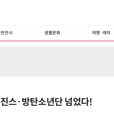
공연전시
생활문화
여행·레저
 뉴진스·방탄소년단 넘었다!