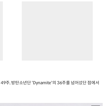
의 49주, 방탄소년단 'Dynamite'의 36주를 넘어섰단 점에서