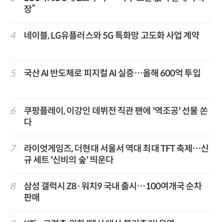
장”
4
네이블, LG유플러스와 5G 특화망 고도화 사업 계약
5
국산 AI 반도체로 피지컬 AI 실증…올해 600억 투입
6
쿠팡플레이, 이강인 데뷔전 직관 팬에 '역조공' 선물 쏜
다
7
라이엇게임즈, 더현대 서울서 역대 최대 TFT 축제…신
규 세트 '신비의 숲' 띄운다
8
삼성 갤럭시 Z8·워치9 국내 출시…100여개국 순차
판매