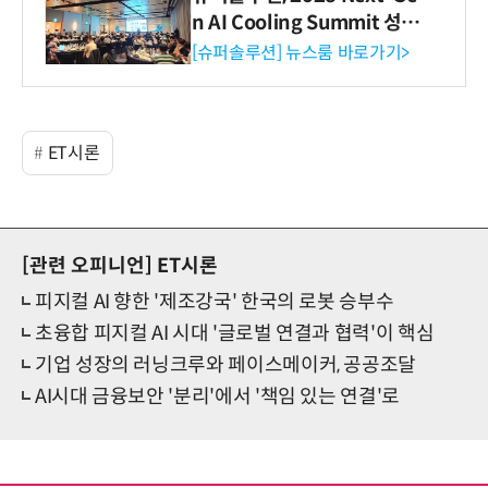
n AI Cooling Summit 성황
리 성료
[슈퍼솔루션] 뉴스룸 바로가기>
ET시론
[관련 오피니언]
ET시론
피지컬 AI 향한 '제조강국' 한국의 로봇 승부수
초융합 피지컬 AI 시대 '글로벌 연결과 협력'이 핵심
기업 성장의 러닝크루와 페이스메이커, 공공조달
AI시대 금융보안 '분리'에서 '책임 있는 연결'로