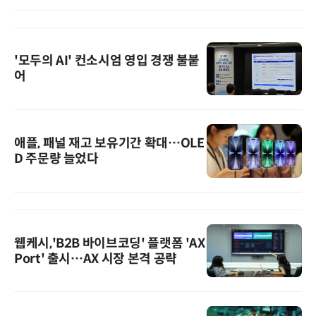
'모두의 AI' 컨소시엄 영입 경쟁 불붙
어
애플, 패널 재고 보유기간 확대…OLE
D 주문량 늘었다
웹케시,'B2B 바이브코딩' 플랫폼 'AX
Port' 출시…AX 시장 본격 공략