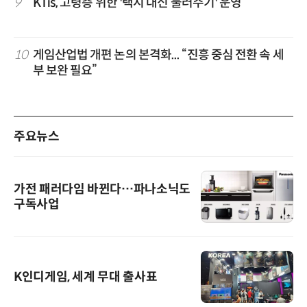
9
KTis, 고령층 위한 '택시 대신 불러주기' 운영
10
게임산업법 개편 논의 본격화... “진흥 중심 전환 속 세
부 보완 필요”
주요뉴스
가전 패러다임 바뀐다…파나소닉도
구독사업
K인디게임, 세계 무대 출사표