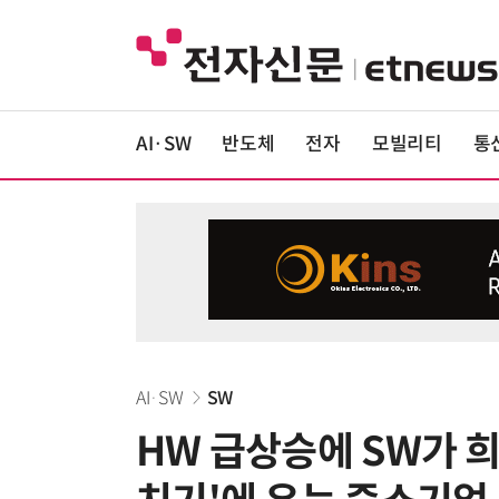
AI·SW
반도체
전자
모빌리티
통
AI·SW
SW
HW 급상승에 SW가 희