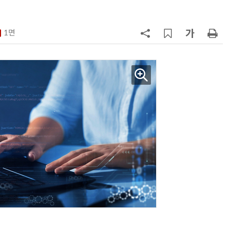
7
구광모 LG 회장, 내주 美 실리콘밸리
서 젠슨 황 재회동
1면
8
국산 CSP사 '마켓플레이스' 커졌
다…5개사 등록 솔루션 1439개
9
[르포] 정부 GPU 7656장 운영 최전
선…'NHN 팩토리X' 가보니
10
코히어, 통제 가능한 소버린 AI 지
원…“韓이 아태 승부처”