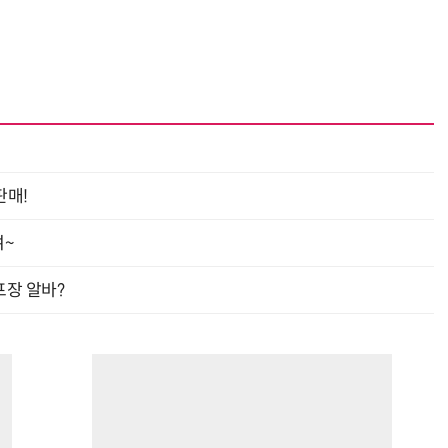
판매!
여~
프장 알바?