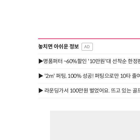
놓치면 아쉬운 정보
AD
▶명품퍼터 ~60%할인 '10만원'대 선착순 한정
▶ '2m' 퍼팅, 100% 성공! 퍼팅으로만 10타 줄
▶ 라운딩가서 100만원 벌었어요. 뜨고 있는 골