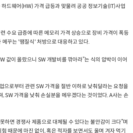
 하드웨어(HW) 가격 급등과 맞물려 공공 정보기술(IT)사업
관련 수요 급증에 따른 메모리 가격 상승으로 장비 가격이 폭등
AI Native Enterprise를 지원하는 AI Ready Data 플랫폼 활용 전략
AI 시대의 옵저버빌리티: GPU·LLM 모니터링부터 AI 기반 장애 대응까지
 메꾸는 '땜질식' 처방으로 대응하고 있다.
“HW 값이 올랐으니 SW 개발비를 깎아라”는 식의 압박이 이어
 기업으로부터 관련 SW 가격을 절반 이하로 낮춰달라는 요청을
져, SW 가격을 낮춰 손실분을 메우겠다는 것이었다. A사는 손
지 못하면 경쟁사 제품으로 대체될 수 있다는 불안감이 크다”며
위험 때문에 마진 없이, 혹은 적자를 보면서도 울며 겨자 먹기