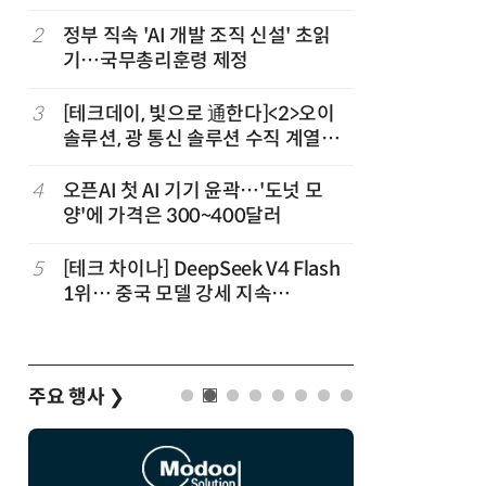
2
정부 직속 'AI 개발 조직 신설' 초읽
7
구광모 L
기…국무총리훈령 제정
서 젠슨 
3
[테크데이, 빛으로 通한다]<2>오이
8
국산 CS
솔루션, 광 통신 솔루션 수직 계열
다…5개사
화…'실리콘 포토닉스·CPO 집중 공
략'
4
오픈AI 첫 AI 기기 윤곽…'도넛 모
9
[르포] 정
양'에 가격은 300~400달러
선…'NH
5
[테크 차이나] DeepSeek V4 Flash
10
코히어, 
1위… 중국 모델 강세 지속
원…“韓이
(OpenRouter 주간 AI 모델 사용량
순위)
주요 행사
❯