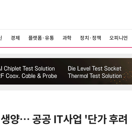
신
경제
플랫폼·유통
과학
정치·정책
오피니언
생양… 공공 IT사업 '단가 후려
6
美 행정부, AI 모델 '해킹 등 사이버
보안 테스트' 의무화