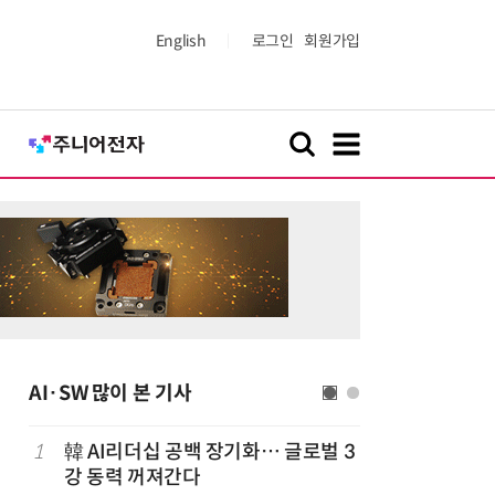
English
로그인
회원가입
AI·SW 많이 본 기사
1
韓 AI리더십 공백 장기화… 글로벌 3
6
美 행정부,
강 동력 꺼져간다
보안 테스