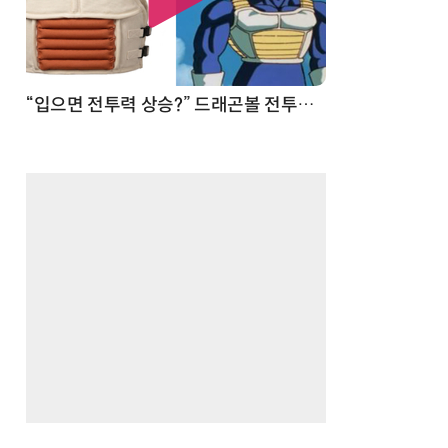
 순간
“입으면 전투력 상승?” 드래곤볼 전투복 닮은 중량조끼