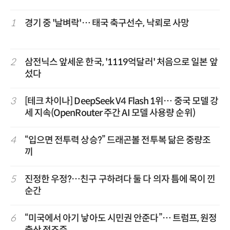
1
경기 중 '날벼락'… 태국 축구선수, 낙뢰로 사망
2
삼전닉스 앞세운 한국, '1119억달러' 처음으로 일본 앞
섰다
3
[테크 차이나] DeepSeek V4 Flash 1위… 중국 모델 강
세 지속(OpenRouter 주간 AI 모델 사용량 순위)
4
“입으면 전투력 상승?” 드래곤볼 전투복 닮은 중량조
끼
5
진정한 우정?…친구 구하려다 둘 다 의자 틈에 목이 낀
순간
6
“미국에서 아기 낳아도 시민권 안준다”… 트럼프, 원정