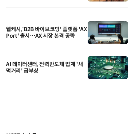
웹케시,'B2B 바이브코딩' 플랫폼 'AX
Port' 출시…AX 시장 본격 공략
AI 데이터센터, 전력반도체 업계 '새
먹거리' 급부상