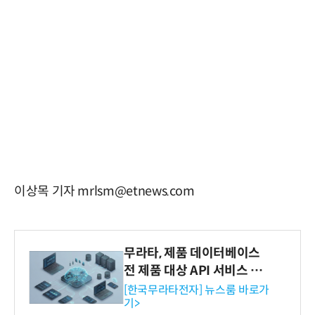
이상목 기자 mrlsm@etnews.com
무라타, 제품 데이터베이스
전 제품 대상 API 서비스 제
공…73개 제품 카테고리로
[한국무라타전자] 뉴스룸 바로가
기>
확대