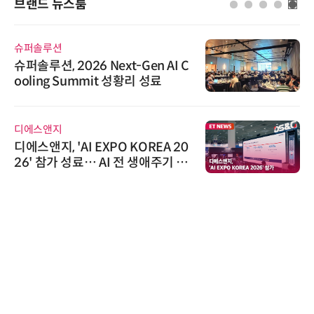
브랜드 뉴스룸
비쉐이
비쉐이, 모든 주요 리모컨 코드 지
원하는 TSOP15300 시리즈 IR 수
신기 출시
AIPD
“특허분석도 AI와 함께”…IP산업
'AX' 시대 본격화, 지식재산처 1호
AI IP데이터분석사 탄생
한국태양유전
태양유전, '안전·환경 보고서 202
6' 발간…2030년 SBT 수준 온실
가스 감축 추진