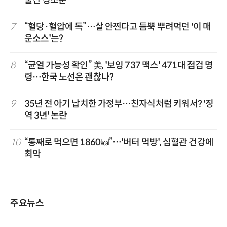
출산 정조준
7
“혈당·혈압에 독”…살 안찐다고 듬뿍 뿌려먹던 '이 매
운소스'는?
8
“균열 가능성 확인” 美, '보잉 737 맥스' 471대 점검 명
령…한국 노선은 괜찮나?
9
35년 전 아기 납치한 가정부…친자식처럼 키워서? '징
역 3년' 논란
10
“통째로 먹으면 1860㎉”…'버터 먹방', 심혈관 건강에
최악
주요뉴스