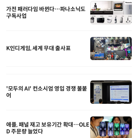
가전 패러다임 바뀐다…파나소닉도
구독사업
K인디게임, 세계 무대 출사표
'모두의 AI' 컨소시엄 영입 경쟁 불붙
어
애플, 패널 재고 보유기간 확대…OLE
D 주문량 늘었다