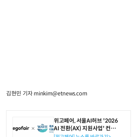
김현민 기자 minkim@etnews.com
위고페어, 서울AI허브 '2026
AI 전환(AX) 지원사업' 컨소
시엄 선정
[위고페어] 뉴스룸 바로가기>