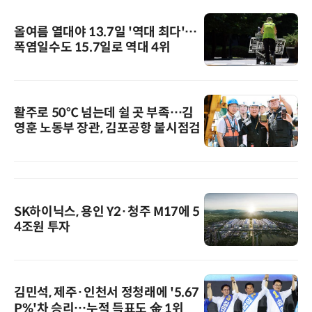
올여름 열대야 13.7일 '역대 최다'…
폭염일수도 15.7일로 역대 4위
활주로 50℃ 넘는데 쉴 곳 부족…김
영훈 노동부 장관, 김포공항 불시점검
SK하이닉스, 용인 Y2·청주 M17에 5
4조원 투자
김민석, 제주·인천서 정청래에 '5.67
P%'차 승리…누적 득표도 金 1위