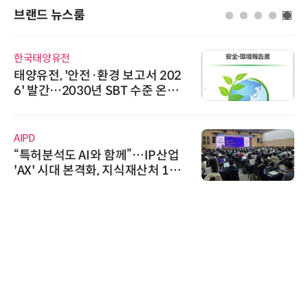
브랜드 뉴스룸
한국태양유전
태양유전, '안전·환경 보고서 202
6' 발간…2030년 SBT 수준 온실
가스 감축 추진
AIPD
“특허분석도 AI와 함께”…IP산업
'AX' 시대 본격화, 지식재산처 1호
AI IP데이터분석사 탄생