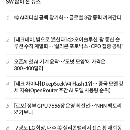
SW 많이 본 뉴스
1
韓 AI리더십 공백 장기화… 글로벌 3강 동력 꺼져간다
2
[테크데이, 빛으로 通한다]<2>오이솔루션, 광 통신 솔
루션 수직 계열화…'실리콘 포토닉스·CPO 집중 공략'
3
오픈AI 첫 AI 기기 윤곽…'도넛 모양'에 가격은
300~400달러
4
[테크 차이나] DeepSeek V4 Flash 1위… 중국 모델 강
세 지속(OpenRouter 주간 AI 모델 사용량 순위)
5
[르포] 정부 GPU 7656장 운영 최전선…'NHN 팩토리
X' 가보니
6
구광모 LG 회장, 내주 美 실리콘밸리서 젠슨 황 재회동