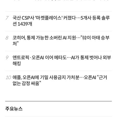
7
국산 CSP사 '마켓플레이스' 커졌다…5개사 등록 솔루
션 1439개
8
코히어, 통제 가능한 소버린 AI 지원…“韓이 아태 승부
처”
9
앤트로픽·오픈AI 이어 메타도…AI가 통제 벗어나 외부
해킹
10
애플, 오픈AI에 기밀 사용금지 가처분…오픈AI “근거
없는 감정 싸움”
주요뉴스