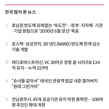
전국 많이 본 뉴스
1
호남권 반도체 유례없는 '속도전'…정부·지자체·기관
·기업 원팀으로 '2030년 6월 양산' 목표
2
포스텍·삼성전자, 3D 낸드(NAND) 반도체 한계 넘는
기술 개발
3
레디로버스트머신, VC 30여곳 경쟁 끝 시리즈B 134
억 유치…누적 229억
4
“손녀들 같아서” 태국인 관광객 밥값 내준 할아버지
“원래 그런거야”
5
전남광주시, 45개 공공기관 유치 막판 총력전…100여
명 추진단 확대 개편