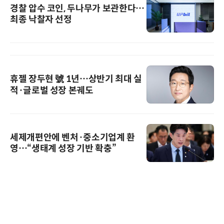
경찰 압수 코인, 두나무가 보관한다…
최종 낙찰자 선정
휴젤 장두현 號 1년…상반기 최대 실
적·글로벌 성장 본궤도
세제개편안에 벤처·중소기업계 환
영…“생태계 성장 기반 확충”