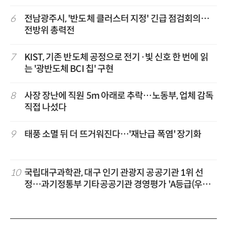
6
전남광주시, '반도체 클러스터 지정' 긴급 점검회의…
전방위 총력전
7
KIST, 기존 반도체 공정으로 전기·빛 신호 한 번에 읽
는 '광반도체 BCI 칩' 구현
8
사장 장난에 직원 5m 아래로 추락…노동부, 업체 감독
직접 나섰다
9
태풍 소멸 뒤 더 뜨거워진다…'재난급 폭염' 장기화
10
국립대구과학관, 대구 인기 관광지 공공기관 1위 선
정…과기정통부 기타공공기관 경영평가 'A등급(우수)'
겹경사