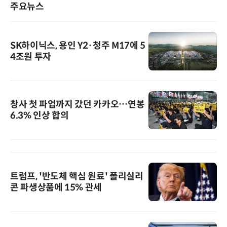
주요뉴스
SK하이닉스, 용인 Y2·청주 M17에 5
4조원 투자
창사 첫 파업까지 갔던 카카오…연봉
6.3% 인상 합의
트럼프, '반도체 핵심 원료' 폴리실리
콘 파생상품에 15% 관세