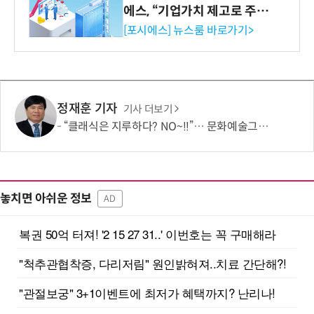
에스, “기업가치 제고로 주주
환원 강화” 계획 공시
[포시에스] 뉴스룸 바로가기>
정재훈 기자
기사 더보기
“클래식은 지루하다? NO~!!”… 문화예술그룹 더같음, 관객 소통형 '춤추는 오케스트라' 런칭 쇼케이스 개최
놓치면 아쉬운 정보
AD