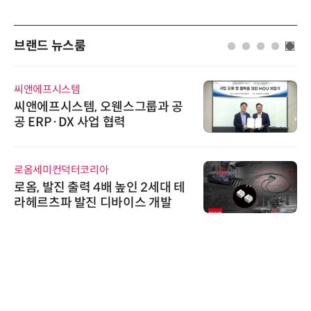
브랜드 뉴스룸
씨앤에프시스템
씨앤에프시스템, 오웬스그룹과 공
공 ERP·DX 사업 협력
로옴세미컨덕터코리아
로옴, 발진 출력 4배 높인 2세대 테
라헤르츠파 발진 디바이스 개발