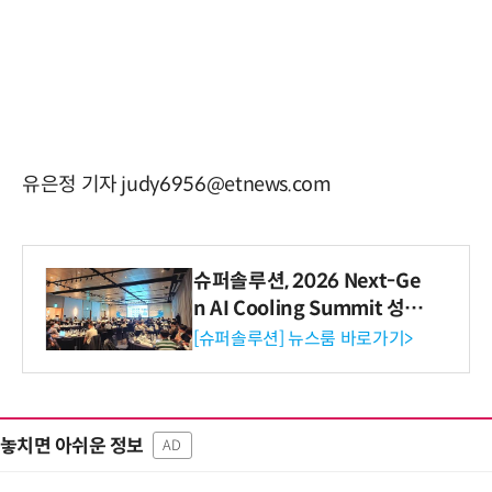
유은정 기자 judy6956@etnews.com
슈퍼솔루션, 2026 Next-Ge
n AI Cooling Summit 성황
리 성료
[슈퍼솔루션] 뉴스룸 바로가기>
놓치면 아쉬운 정보
AD