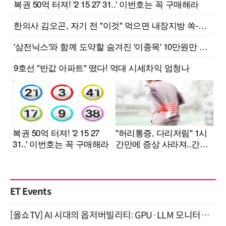
ET Events
[올쇼TV] AI 시대의 옵저버빌리티: GPU·LLM 모니터링부터 AI 기반 장애 대응까지 (8/11 생방송)