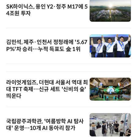
SK하이닉스, 용인 Y2·청주 M17에 5
4조원 투자
김민석, 제주·인천서 정청래에 '5.67
P%'차 승리…누적 득표도 金 1위
라이엇게임즈, 더현대 서울서 역대 최
대 TFT 축제…신규 세트 '신비의 숲'
띄운다
국립광주과학관, '여름방학 AI 탐사
대' 운영…10개 AI 동아리 참가