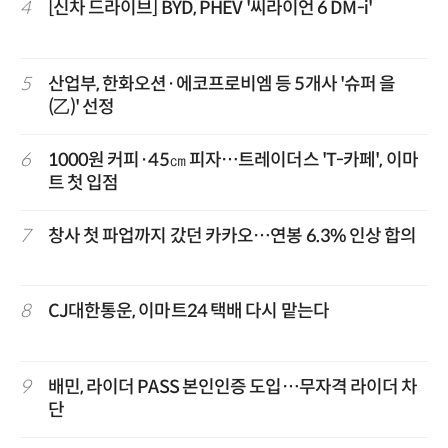
4
[신차 드라이브] BYD, PHEV '씨라이언 6 DM-i'
5
산업부, 한화오션·에코프로비엠 등 5개사 '슈퍼 을
(乙)' 선정
6
1000원 커피·45㎝ 피자…트레이더스 'T-카페', 이마
트 첫 입점
7
창사 첫 파업까지 갔던 카카오…연봉 6.3% 인상 합의
8
CJ대한통운, 이마트24 택배 다시 맡는다
9
배민, 라이더 PASS 본인인증 도입…무자격 라이더 차
단