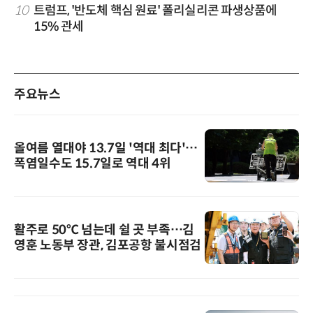
10
트럼프, '반도체 핵심 원료' 폴리실리콘 파생상품에
15% 관세
주요뉴스
올여름 열대야 13.7일 '역대 최다'…
폭염일수도 15.7일로 역대 4위
활주로 50℃ 넘는데 쉴 곳 부족…김
영훈 노동부 장관, 김포공항 불시점검