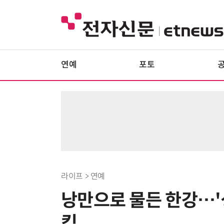
연예
포토
라이프 > 연예
낭만으로 물든 한강…'
킹