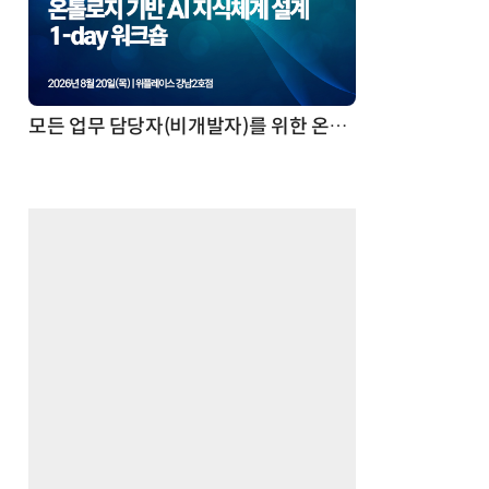
모든 업무 담당자(비개발자)를 위한 온톨로지 기반 AI 지식체계 설계 1-day 워크숍