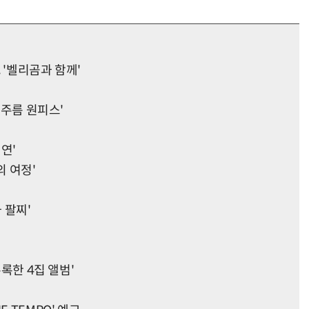
 '벨리곰과 함께'
 주름 원피스'
열연'
의 여정'
 팔찌'
수록한 4집 앨범'