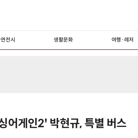
공연전시
생활문화
여행·레저
싱어게인2' 박현규, 특별 버스