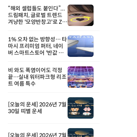
“해외 셀럽들도 붙인다”...
드림패치, 글로벌 트렌드
겨냥한 '모양반창고'로 Z세
대 공략
1% 오차 없는 방향성… 타
마시 프리미엄 퍼터, 네이
버 스마트스토어 '반값 할
인' 돌풍
비 와도 폭염이어도 걱정
끝…실내 워터파크형 리조
트 여름 특수
[오늘의 운세] 2026년 7월
30일 띠별 운세
[오늘의 운세] 2026년 7월