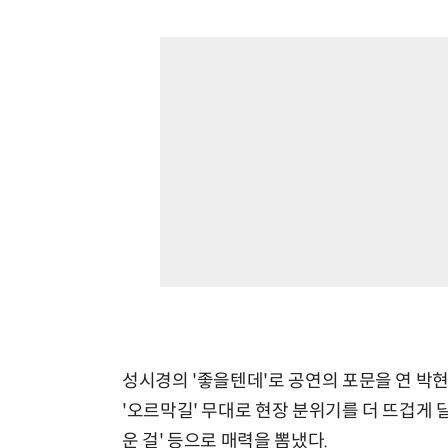
성시경의 '좋을텐데'로 공연의 포문을 연 박현
'오르막길' 무대로 현장 분위기를 더 뜨겁게 
운 걸' 등으로 매력을 뽐냈다.