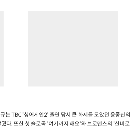
규는 TBC '싱어게인2' 출연 당시 큰 화제를 모았던 윤종신의
달궜다. 또한 첫 솔로곡 '여기까지 해요'와 브로맨스의 '신비로