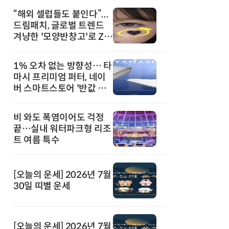
“해외 셀럽들도 붙인다”...
드림패치, 글로벌 트렌드
겨냥한 '모양반창고'로 Z세
대 공략
1% 오차 없는 방향성… 타
마시 프리미엄 퍼터, 네이
버 스마트스토어 '반값 할
인' 돌풍
비 와도 폭염이어도 걱정
끝…실내 워터파크형 리조
트 여름 특수
[오늘의 운세] 2026년 7월
30일 띠별 운세
[오늘의 운세] 2026년 7월