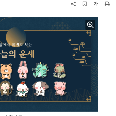
양자컴퓨팅 비즈니스·기술 입문 1-Day 워크샵 - 큐비트·양자 알고리듬·Qiskit 실습으로 이해하는 차세대
업무 자동화 위한 AI ‘세컨드 브레인’ 만들기 1-day 워크숍 - LLM Wiki 