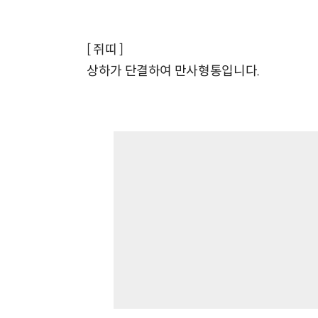
[ 쥐띠 ]
상하가 단결하여 만사형통입니다.