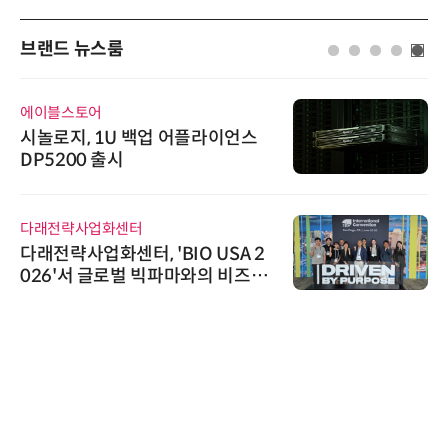
브랜드 뉴스룸
에이블스토어
시큐
시놀로지, 1U 백업 어플라이언스
시
DP5200 출시
흥원
정
다래전략사업화센터
위고
다래전략사업화센터, 'BIO USA 2
위고
026'서 글로벌 빅파마와의 비즈니
환(
스 미팅 지원…K-바이오 해외 진출
교두보 확보
AIP
“특
'A
AI