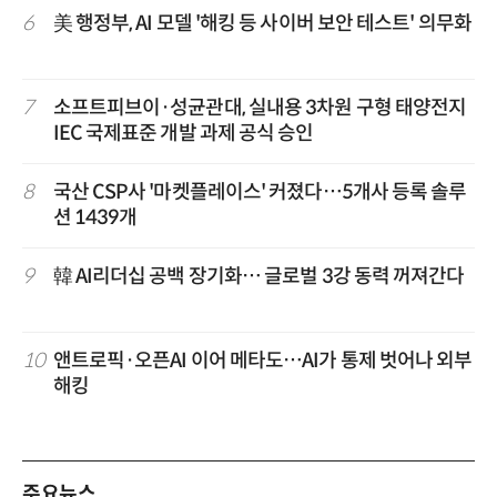
6
美 행정부, AI 모델 '해킹 등 사이버 보안 테스트' 의무화
7
소프트피브이·성균관대, 실내용 3차원 구형 태양전지
IEC 국제표준 개발 과제 공식 승인
8
국산 CSP사 '마켓플레이스' 커졌다…5개사 등록 솔루
션 1439개
9
韓 AI리더십 공백 장기화… 글로벌 3강 동력 꺼져간다
10
앤트로픽·오픈AI 이어 메타도…AI가 통제 벗어나 외부
해킹
주요뉴스