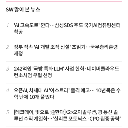
SW 많이 본 뉴스
1
'AI 고속도로' 깐다…삼성SDS 주도 국가AI컴퓨팅센터
착공
2
정부 직속 'AI 개발 조직 신설' 초읽기…국무총리훈령
제정
3
242억원 '국방 특화 LLM' 사업 한화·네이버클라우드
컨소시엄 우협 선정
4
오픈AI, 차세대 AI '아스트라' 출격 예고… 10년묵은 수
학 난제 10개 풀었다
5
[테크데이, 빛으로 通한다]<2>오이솔루션, 광 통신 솔
루션 수직 계열화…'실리콘 포토닉스·CPO 집중 공략'