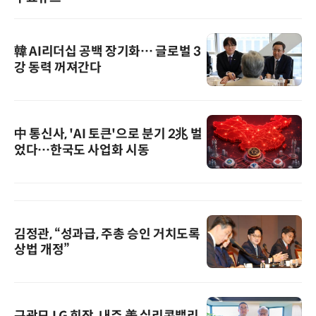
韓 AI리더십 공백 장기화… 글로벌 3
강 동력 꺼져간다
中 통신사, 'AI 토큰'으로 분기 2兆 벌
었다…한국도 사업화 시동
김정관, “성과급, 주총 승인 거치도록
상법 개정”