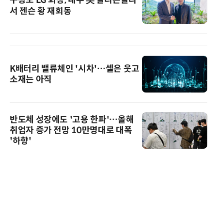
구광모 LG 회장, 내주 美 실리콘밸리
서 젠슨 황 재회동
K배터리 밸류체인 '시차'…셀은 웃고
소재는 아직
반도체 성장에도 '고용 한파'…올해
취업자 증가 전망 10만명대로 대폭
'하향'