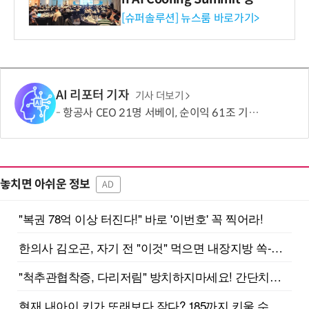
리 성료
[슈퍼솔루션] 뉴스룸 바로가기>
AI 리포터 기자
기사 더보기
항공사 CEO 21명 서베이, 순이익 61조 기대가 '생존 모드'로 뒤집힌 진짜 이유
놓치면 아쉬운 정보
AD