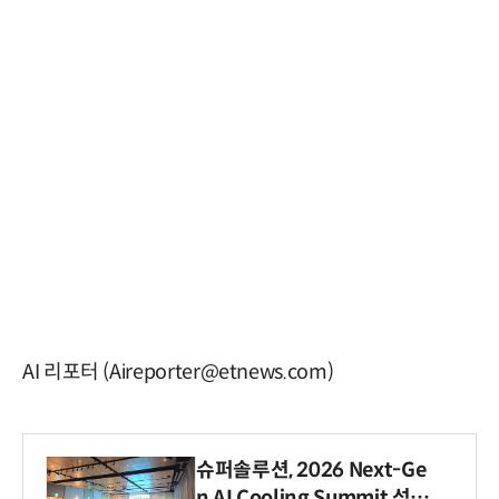
AI 리포터 (Aireporter@etnews.com)
슈퍼솔루션, 2026 Next-Ge
n AI Cooling Summit 성황