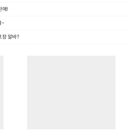
판매!
여~
반려견 유골을 우주에 뿌렸다…GPS 추적기로 회수까지 성공
“입으면 전투력 상승?” 드래곤볼 전투복 닮은 중량조끼
프장 알바?