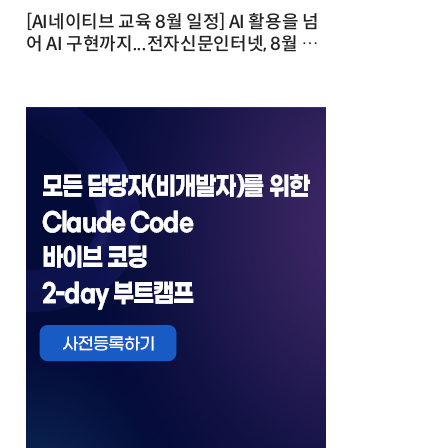
[AI네이티브 교육 8월 일정] AI 활용을 넘
어 AI 구현까지...전자신문인터넷, 8월 실
전 교육·워크숍 개최 발행일 : 2026-07-
23 10:46