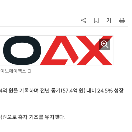
7
소프트피브이·성균관대, 실내용 3
원 구형 태양전지 IEC 국제표준 개
과제 공식 승인
8
[테크 차이나] DeepSeek V4 Flash
1위… 중국 모델 강세 지속
(OpenRouter 주간 AI 모델 사용량
순위)
9
국산 CSP사 '마켓플레이스' 커졌
다…5개사 등록 솔루션 1439개
이노에이엑스 CI
10
구광모 LG 회장, 내주 美 실리콘밸리
서 젠슨 황 재회동
억 원을 기록하며 전년 동기(57.4억 원) 대비 24.5% 성장
2억원으로 흑자 기조를 유지했다.