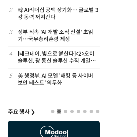
차
2
韓 AI리더십 공백 장기화… 글로벌 3
7
소프트피브
발
강 동력 꺼져간다
원 구형 
과제 공식
3
정부 직속 'AI 개발 조직 신설' 초읽
8
[테크 차이나
기…국무총리훈령 제정
1위… 중
(OpenR
순위)
4
[테크데이, 빛으로 通한다]<2>오이
9
국산 CS
솔루션, 광 통신 솔루션 수직 계열
다…5개사
화…'실리콘 포토닉스·CPO 집중 공
략'
5
美 행정부, AI 모델 '해킹 등 사이버
10
구광모 L
보안 테스트' 의무화
서 젠슨 
주요 행사
❯