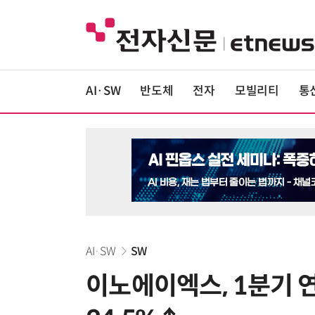
AI·SW
반도체
전자
모빌리티
통
AI·SW
SW
이노에이엑스, 1분기 