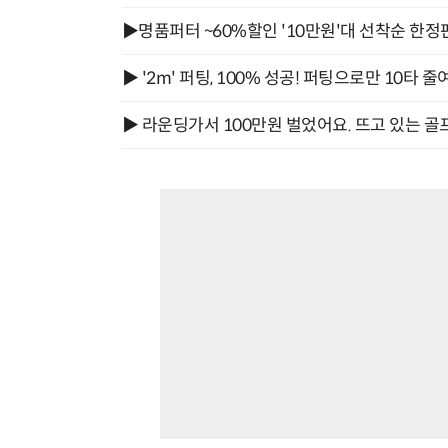
▶명품퍼터 ~60%할인 '10만원'대 선착순 한정
▶ '2m' 퍼팅, 100% 성공! 퍼팅으로만 10타 줄
▶ 라운딩가서 100만원 벌었어요. 뜨고 있는 골