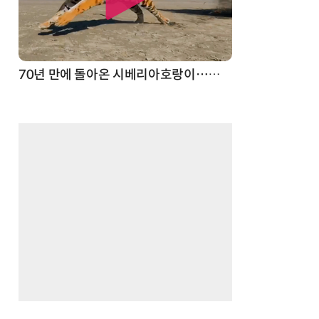
70년 만에 돌아온 시베리아호랑이…카자흐스탄 야생에 풀렸다