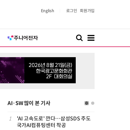
English
로그인
회원가입
AI·SW 많이 본 기사
1
'AI 고속도로' 깐다…삼성SDS 주도
6
오픈AI 첫
국가AI컴퓨팅센터 착공
양'에 가