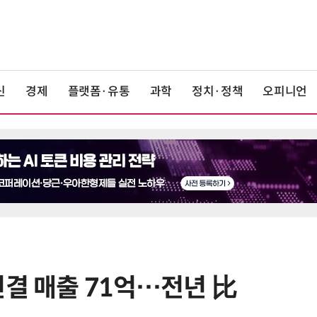
신
경제
플랫폼·유통
과학
정치·정책
오피니언
연결 매출 71억…전년 比
6
오픈AI 첫 AI 기기 윤곽…'도넛 모
양'에 가격은 300~400달러