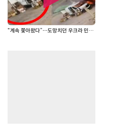
드론
진정한 우정?…친구 구하려다 둘 다 의자 틈에 목이 낀 순간