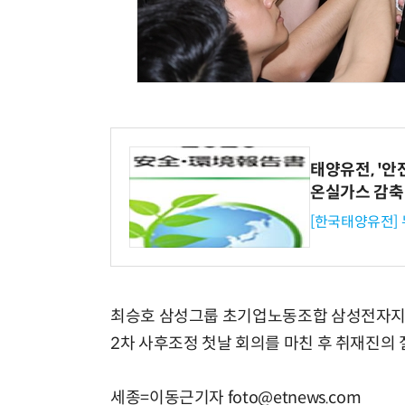
체계화 된 데이터가 곧 AI 시대의 경쟁력이다
태양유전, '안
온실가스 감축
[한국태양유전]
최승호 삼성그룹 초기업노동조합 삼성전자지
2차 사후조정 첫날 회의를 마친 후 취재진의 
세종=이동근기자 foto@etnews.com