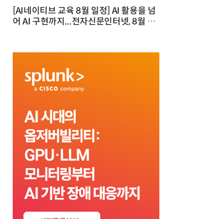
[AI네이티브 교육 8월 일정] AI 활용을 넘
어 AI 구현까지...전자신문인터넷, 8월 실
전 교육·워크숍 개최 발행일 : 2026-07-
23 10:46