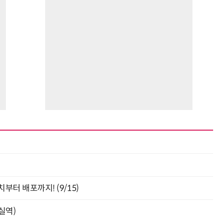
“계속 쫓아왔다”…도망치던 우크라 민간인 공격한 러 자폭 
최
부터 배포까지! (9/15)
잠실역)