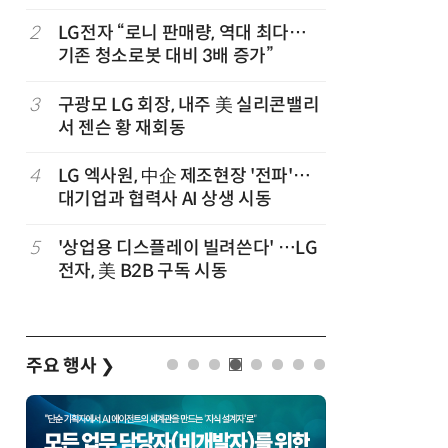
,
2
LG전자 “로니 판매량, 역대 최다…
7
“상장폐지
기존 청소로봇 대비 3배 증가”
주가 부양
3
구광모 LG 회장, 내주 美 실리콘밸리
8
[사설] 美
서 젠슨 황 재회동
지 대응을
4
LG 엑사원, 中企 제조현장 '전파'…
9
바디프랜드
대기업과 협력사 AI 상생 시동
장…美 이
5
'상업용 디스플레이 빌려쓴다' …LG
10
[ET단상]
전자, 美 B2B 구독 시동
향적 세제
주요 행사
❯