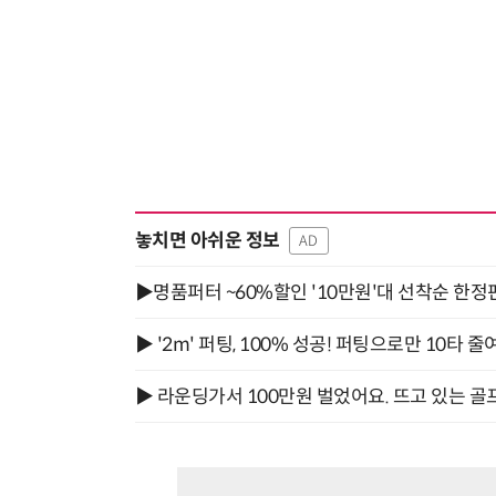
놓치면 아쉬운 정보
AD
▶명품퍼터 ~60%할인 '10만원'대 선착순 한정
▶ '2m' 퍼팅, 100% 성공! 퍼팅으로만 10타 줄
▶ 라운딩가서 100만원 벌었어요. 뜨고 있는 골