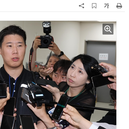
7
“상장폐지 막아라”…중소 가전 기업
주가 부양 '총력전'
8
[사설] 美 AIDC 냉각 시장, 우리도 현
지 대응을
9
바디프랜드, '미니' 브랜드 글로벌 확
장…美 이어 동남아·유럽 진출
10
[ET단상] 2026 세제개편안, 성장지
향적 세제를 바란다