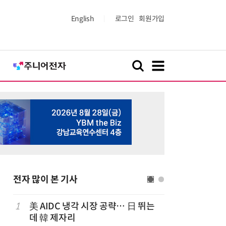
English
로그인
회원가입
전자 많이 본 기사
럽
1
美 AIDC 냉각 시장 공략… 日 뛰는
6
'게이밍위
데 韓 제자리
서 TV·모