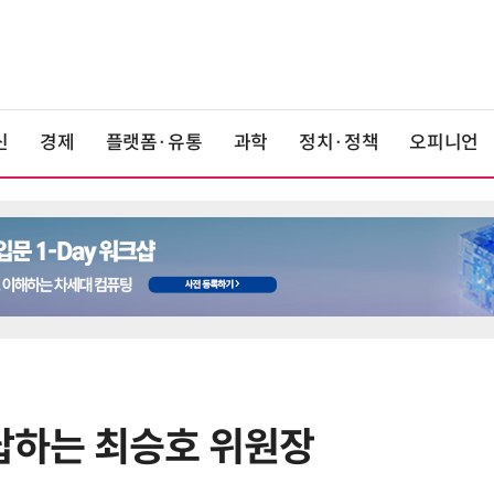
신
경제
플랫폼·유통
과학
정치·정책
오피니언
 답하는 최승호 위원장
6
'게이밍위크' 삼성전자-LG전자 유
서 TV·모니터 '大戰'