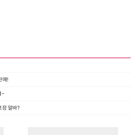
판매!
여~
프장 알바?