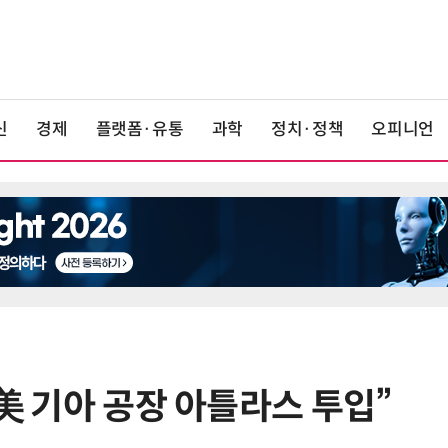
신
경제
플랫폼·유통
과학
정치·정책
오피니언
 美 기아 공장 아틀라스 투입”
6
[정구민의 테크읽기] 휴머노이드가
열어가는 디스플레이 산업의 새로운