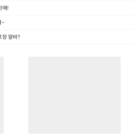
판매!
여~
프장 알바?