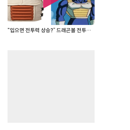
 순간
“입으면 전투력 상승?” 드래곤볼 전투복 닮은 중량조끼