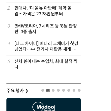
기회
2
현대차, '디 올뉴 아반떼' 계약 돌
7
[클릭! 
입…가격은 2398만원부터
에디션'
3
BMW코리아, 7시리즈 등 '8월 한정
8
테슬라, 
판' 3종 출시
4
[테크 차이나] 배터리 교체비가 찻값
9
[카&테크
넘었다…中 전기차 재활용 체계 시
성능·안전
험대
5
신차 쏟아내는 수입차, 최대 실적 찍
10
한국자동차
나
작자동차대
주요 행사
❯