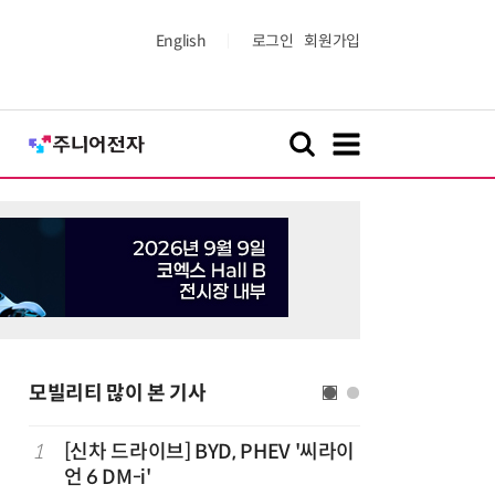
English
로그인
회원가입
모빌리티 많이 본 기사
1
[신차 드라이브] BYD, PHEV '씨라이
6
[정구민의
언 6 DM-i'
열어가는