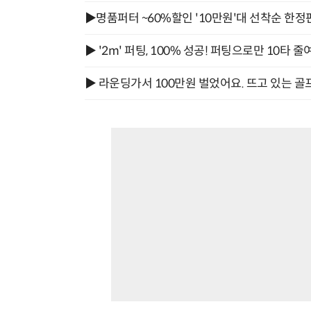
▶명품퍼터 ~60%할인 '10만원'대 선착순 한정
▶ '2m' 퍼팅, 100% 성공! 퍼팅으로만 10타 줄
▶ 라운딩가서 100만원 벌었어요. 뜨고 있는 골