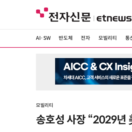
AI·SW
반도체
전자
모빌리티
통
모빌리티
송호성 사장 “2029년