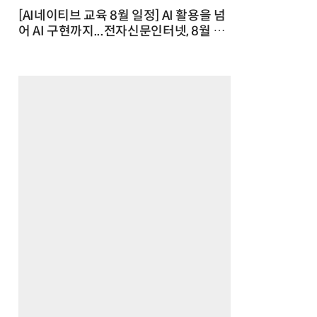
[AI네이티브 교육 8월 일정] AI 활용을 넘
어 AI 구현까지...전자신문인터넷, 8월 실
전 교육·워크숍 개최 발행일 : 2026-07-
23 10:46