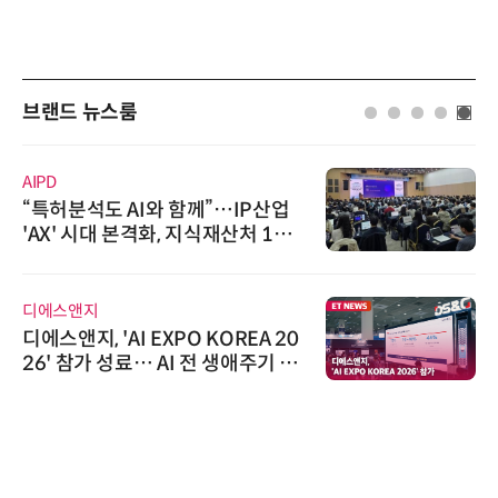
브랜드 뉴스룸
AIPD
“특허분석도 AI와 함께”…IP산업
'AX' 시대 본격화, 지식재산처 1호
AI IP데이터분석사 탄생
디에스앤지
디에스앤지, 'AI EXPO KOREA 20
26' 참가 성료… AI 전 생애주기 아
우르는 통합 솔루션 선봬