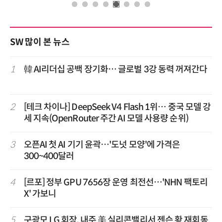
SW 많이 본 뉴스
1
韓 AI리더십 공백 장기화… 글로벌 3강 동력 꺼져간다
2
[테크 차이나] DeepSeek V4 Flash 1위… 중국 모델 강
세 지속(OpenRouter 주간 AI 모델 사용량 순위)
3
오픈AI 첫 AI 기기 윤곽…'도넛 모양'에 가격은
300~400달러
4
[르포] 정부 GPU 7656장 운영 최전선…'NHN 팩토리
X' 가보니
5
구광모 LG 회장, 내주 美 실리콘밸리서 젠슨 황 재회동