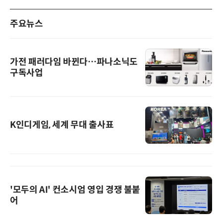
주요뉴스
가전 패러다임 바뀐다…파나소닉도
구독사업
K인디게임, 세계 무대 출사표
'모두의 AI' 컨소시엄 영입 경쟁 불붙
어