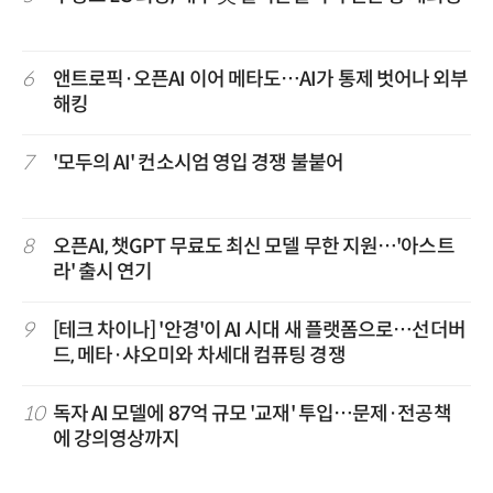
6
앤트로픽·오픈AI 이어 메타도…AI가 통제 벗어나 외부
해킹
7
'모두의 AI' 컨소시엄 영입 경쟁 불붙어
8
오픈AI, 챗GPT 무료도 최신 모델 무한 지원…'아스트
라' 출시 연기
9
[테크 차이나] '안경'이 AI 시대 새 플랫폼으로…선더버
드, 메타·샤오미와 차세대 컴퓨팅 경쟁
10
독자 AI 모델에 87억 규모 '교재' 투입…문제·전공책
에 강의영상까지