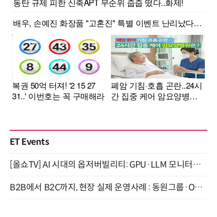
ET Events
[올쇼TV] AI 시대의 옵저버빌리티: GPU·LLM 모니터링부터 AI 기반 장애 대응까지 (8/11 생방송)
B2B에서 B2C까지, 현장 실제 운영사례 : 동원그룹·OCI·다이닝브랜즈그룹·당근 (8/27)