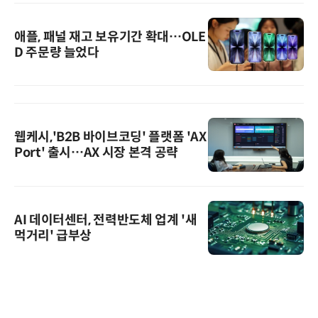
애플, 패널 재고 보유기간 확대…OLE
D 주문량 늘었다
웹케시,'B2B 바이브코딩' 플랫폼 'AX
Port' 출시…AX 시장 본격 공략
AI 데이터센터, 전력반도체 업계 '새
먹거리' 급부상