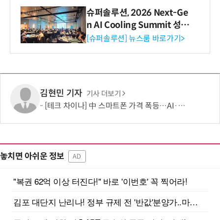
슈퍼솔루션, 2026 Next-Ge
n AI Cooling Summit 성황
리 성료
[슈퍼솔루션] 뉴스룸 바로가기>
김현민 기자
기사 더보기
[테크 차이나] 中 스마트폰 가격 폭등…AI·5G로 모바일 산업 패러다임 전환 모색
놓치면 아쉬운 정보
AD