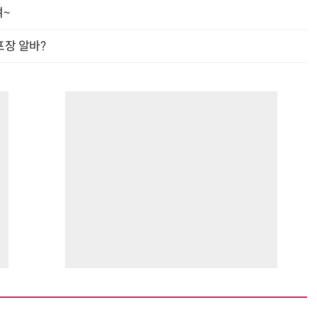
여~
프장 알바?