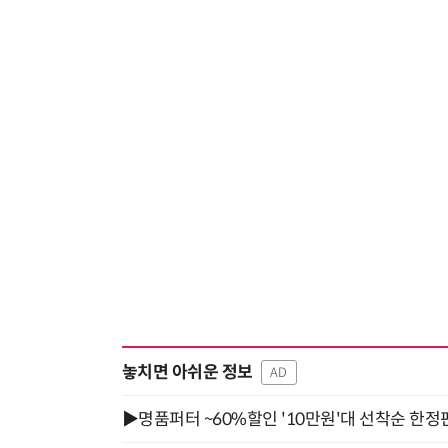
놓치면 아쉬운 정보
AD
▶명품퍼터 ~60%할인 '10만원'대 선착순 한정