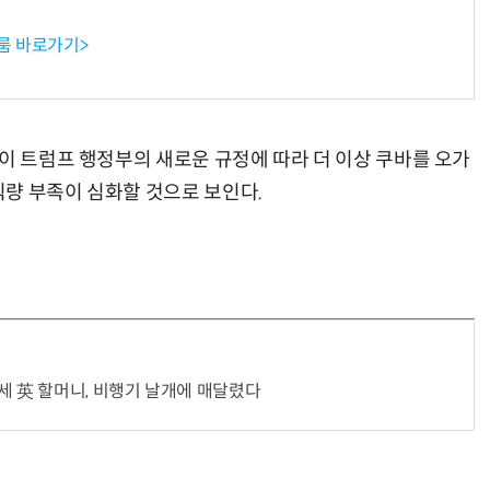
룸 바로가기>
“계속 쫓아왔다”…도망치던 우크라 민간인 공격한 러 자폭 드론
진정한 우정?…친구 구하려다 둘 다 의자 틈에 목이 낀
이 트럼프 행정부의 새로운 규정에 따라 더 이상 쿠바를 오가
 식량 부족이 심화할 것으로 보인다.
세 英 할머니, 비행기 날개에 매달렸다