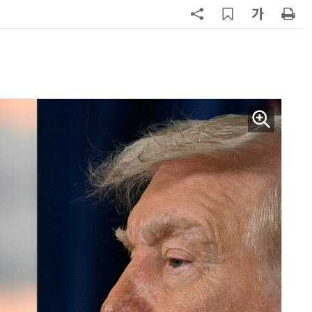
7
진정한 우정?…친구 구하려다 둘 다
의자 틈에 목이 낀 순간
8
日서 벤틀리 몰다 사고낸 유명 한국
인 인플루언서 체포… 7대 연쇄추돌
후 도망가
9
“미국에서 아기 낳아도 시민권 안준
다”… 트럼프, 원정출산 정조준
10
70년 만에 돌아온 시베리아호랑
이…카자흐스탄 야생에 풀렸다