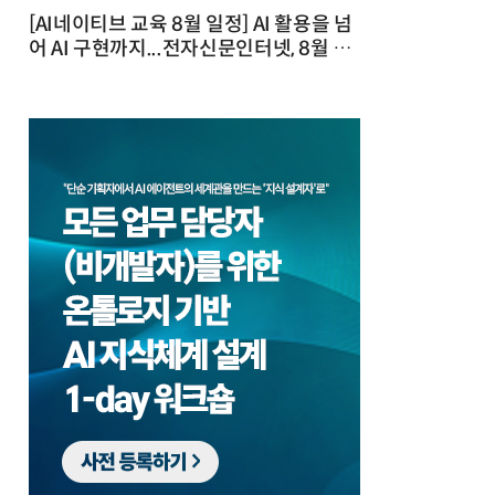
[AI네이티브 교육 8월 일정] AI 활용을 넘
어 AI 구현까지...전자신문인터넷, 8월 실
전 교육·워크숍 개최 발행일 : 2026-07-
23 10:46