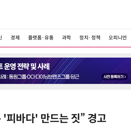
신
경제
플랫폼·유통
과학
정치·정책
오피니언
 '피바다' 만드는 짓” 경고
6
“韓, 향후 5년 메모리 최강국 유지…
엔비디아, HBM 독주 흔들”