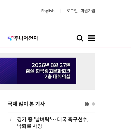
English
로그인
회원가입
국제 많이 본 기사
1
경기 중 '날벼락'… 태국 축구선수,
6
“韓, 향
낙뢰로 사망
엔비디아,