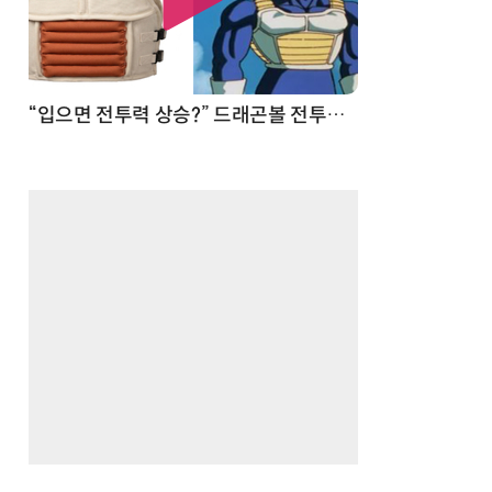
 순간
“입으면 전투력 상승?” 드래곤볼 전투복 닮은 중량조끼