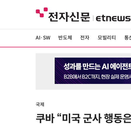
AI·SW
반도체
전자
모빌리티
통
국제
쿠바 “미국 군사 행동은