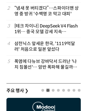
2
“냄새 못 버티겠다”…스파이더맨 상
7
진정한 우
영 중 방귀 '수백명 코 막고 대피'
의자 틈에
3
[테크 차이나] DeepSeek V4 Flash
8
日서 벤틀
1위… 중국 모델 강세 지속
인 인플루
(OpenRouter 주간 AI 모델 사용량
후 도망가
순위)
4
삼전닉스 앞세운 한국, '1119억달
9
“미국에서
러' 처음으로 일본 앞섰다
다”… 트
5
폭염에 다뉴브 강바닥서 드러난 '나
10
70년 만
치 침몰선'… 암반 폭파해 물길까지
이…카자
바꾼다
주요 행사
❯