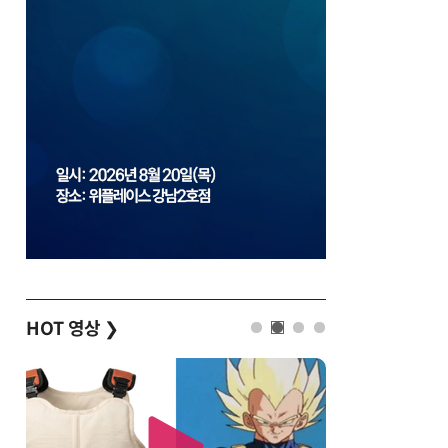
HOT 영상
❯