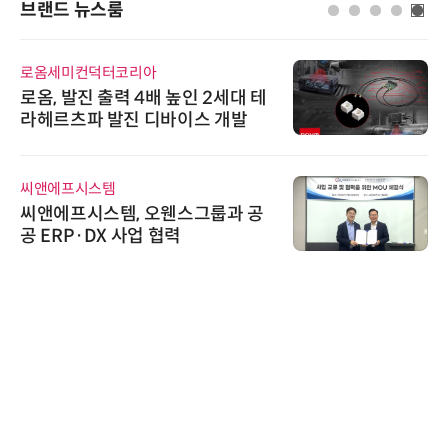
브랜드 뉴스룸
로옴세미컨덕터코리아
인아
로옴, 발진 출력 4배 높인 2세대 테
'자
라헤르츠파 발진 디바이스 개발
인아
어 
씨앤에프시스템
위고
씨앤에프시스템, 오웬스그룹과 공
위고
공 ERP·DX 사업 협력
환(
AIP
“특
'A
AI