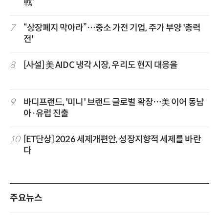
戰'
7
“상장폐지 막아라”…중소 가전 기업, 주가 부양 '총력
전'
8
[사설] 美 AIDC 냉각 시장, 우리도 현지 대응을
9
바디프랜드, '미니' 브랜드 글로벌 확장…美 이어 동남
아·유럽 진출
10
[ET단상] 2026 세제개편안, 성장지향적 세제를 바란
다
주요뉴스