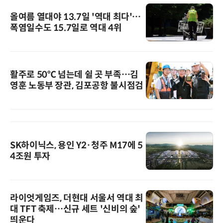
올여름 열대야 13.7일 '역대 최다'…
폭염일수도 15.7일로 역대 4위
활주로 50℃ 넘는데 쉴 곳 부족…김
영훈 노동부 장관, 김포공항 불시점검
SK하이닉스, 용인 Y2·청주 M17에 5
4조원 투자
라이엇게임즈, 더현대 서울서 역대 최
대 TFT 축제…신규 세트 '신비의 숲'
띄운다