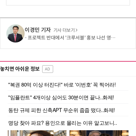
이경민 기자
기사 더보기
프로젝트 반대에서 '크루서블' 홍보 나선 영풍·MBK, '말바꾸기' 이어 '주주권' 논란
놓치면 아쉬운 정보
AD