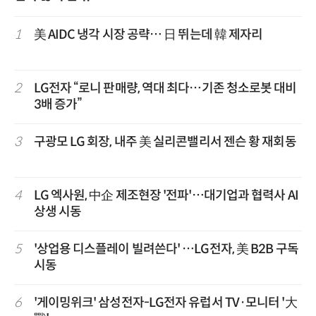
1
美 AIDC 냉각 시장 공략… 日 뛰는데 韓 제자리
2
LG전자 “로니 판매량, 역대 최다…기존 청소로봇 대비
3배 증가”
3
구광모 LG 회장, 내주 美 실리콘밸리서 젠슨 황 재회동
4
LG 엑사원, 中企 제조현장 '전파'…대기업과 협력사 AI
상생 시동
5
'상업용 디스플레이 빌려쓴다' …LG전자, 美 B2B 구독
시동
6
'게이밍위크' 삼성전자-LG전자 유럽서 TV·모니터 '大