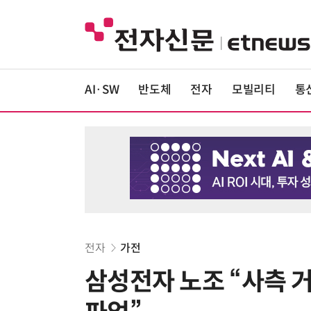
AI·SW
반도체
전자
모빌리티
통
전자
가전
삼성전자 노조 “사측 