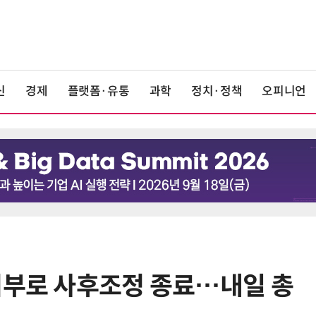
신
경제
플랫폼·유통
과학
정치·정책
오피니언
거부로 사후조정 종료…내일 총
6
신일전자, '스마트 큐브 멀티탭' 출
시…디지털 액세서리 시장 진출