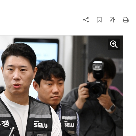
7
'상업용 디스플레이 빌려쓴다' …LG
전자, 美 B2B 구독 시동
8
'게이밍위크' 삼성전자-LG전자 유
서 TV·모니터 '大戰'
9
“상장폐지 막아라”…중소 가전 기업
주가 부양 '총력전'
10
[사설] 美 AIDC 냉각 시장, 우리도 현
지 대응을