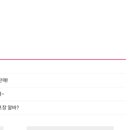
“계속 쫓아왔다”…도망치던 우크라 민간인 공격한 러 자폭 드론
진정한 우정?…친구 구하려다 둘 다 의자 틈에 목이 낀
판매!
여~
프장 알바?