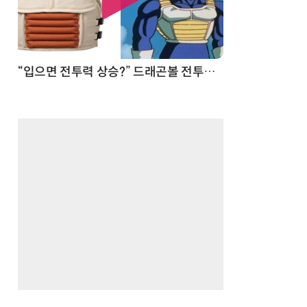
 순간
“입으면 전투력 상승?” 드래곤볼 전투복 닮은 중량조끼