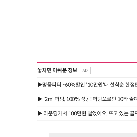
놓치면 아쉬운 정보
AD
▶명품퍼터 ~60%할인 '10만원'대 선착순 한정
▶ '2m' 퍼팅, 100% 성공! 퍼팅으로만 10타 줄
▶ 라운딩가서 100만원 벌었어요. 뜨고 있는 골