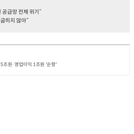
 공급망 전체 위기”
 굽히지 않아”
5조원·영업이익 1조원 '순항'