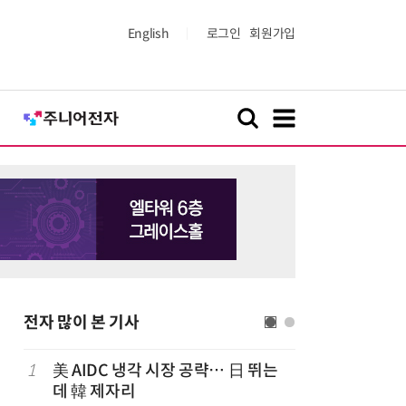
English
로그인
회원가입
전자 많이 본 기사
1
美 AIDC 냉각 시장 공략… 日 뛰는
6
신일전자,
데 韓 제자리
시…디지