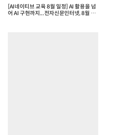
[AI네이티브 교육 8월 일정] AI 활용을 넘
어 AI 구현까지...전자신문인터넷, 8월 실
전 교육·워크숍 개최 발행일 : 2026-07-
23 10:46