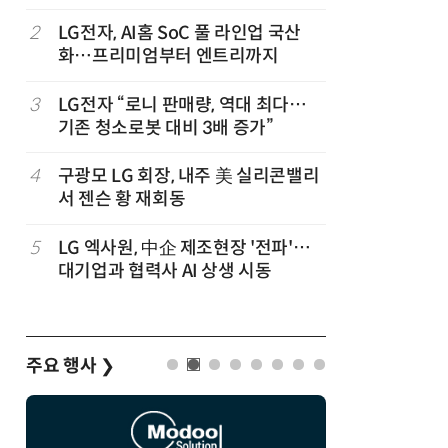
2
LG전자, AI홈 SoC 풀 라인업 국산
7
'상업용 
화…프리미엄부터 엔트리까지
전자, 美 
럽
3
LG전자 “로니 판매량, 역대 최다…
8
'게이밍위
기존 청소로봇 대비 3배 증가”
서 TV·모
,
4
구광모 LG 회장, 내주 美 실리콘밸리
9
“상장폐지
서 젠슨 황 재회동
주가 부양
5
LG 엑사원, 中企 제조현장 '전파'…
10
[사설] 美
대기업과 협력사 AI 상생 시동
지 대응을
주요 행사
❯