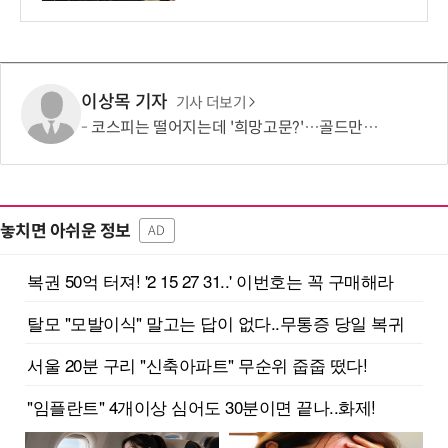
이상목 기자
기사 더보기
코스피는 떨어지는데 '희망고문?'…골드만삭스 “1만2000 간다” 근거는?
놓치면 아쉬운 정보
AD