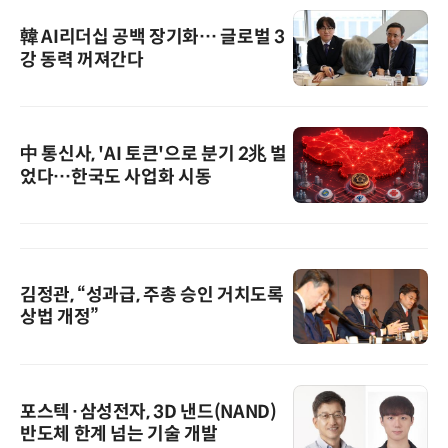
韓 AI리더십 공백 장기화… 글로벌 3
강 동력 꺼져간다
中 통신사, 'AI 토큰'으로 분기 2兆 벌
었다…한국도 사업화 시동
김정관, “성과급, 주총 승인 거치도록
상법 개정”
포스텍·삼성전자, 3D 낸드(NAND)
반도체 한계 넘는 기술 개발