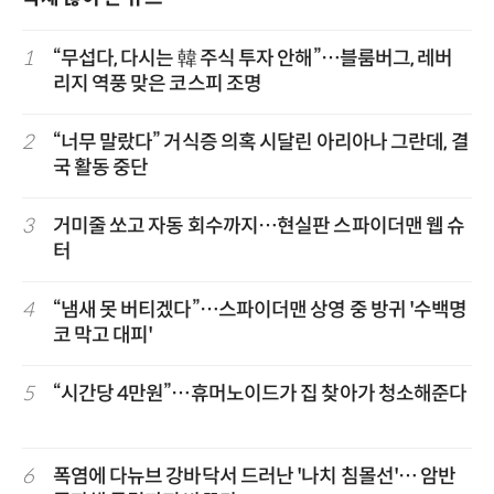
1
“무섭다, 다시는 韓 주식 투자 안해”…블룸버그, 레버
리지 역풍 맞은 코스피 조명
2
“너무 말랐다” 거식증 의혹 시달린 아리아나 그란데, 결
국 활동 중단
3
거미줄 쏘고 자동 회수까지…현실판 스파이더맨 웹 슈
터
4
“냄새 못 버티겠다”…스파이더맨 상영 중 방귀 '수백명
코 막고 대피'
5
“시간당 4만원”…휴머노이드가 집 찾아가 청소해준다
6
폭염에 다뉴브 강바닥서 드러난 '나치 침몰선'… 암반