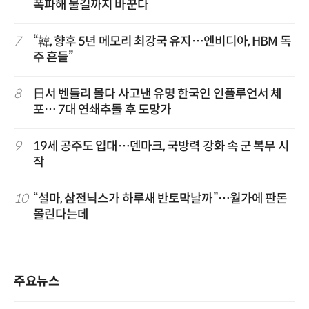
폭파해 물길까지 바꾼다
7
“韓, 향후 5년 메모리 최강국 유지…엔비디아, HBM 독
주 흔들”
8
日서 벤틀리 몰다 사고낸 유명 한국인 인플루언서 체
포… 7대 연쇄추돌 후 도망가
9
19세 공주도 입대…덴마크, 국방력 강화 속 군 복무 시
작
10
“설마, 삼전닉스가 하루새 반토막날까”…월가에 판돈
몰린다는데
주요뉴스