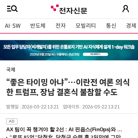
AI·SW
반도체
전자
모빌리티
통신
경제
국제
“좋은 타이밍 아냐”…이란전 여론 의식
한 트럼프, 장남 결혼식 불참할 수도
발행일 : 2026-05-22 13:21
업데이트 : 2026-05-22 13:21
AX 팀이 꼭 챙겨야 할 2선 : AI 핀옵스(FinOps)와 토큰 거버넌스 (8/21 잠실역)