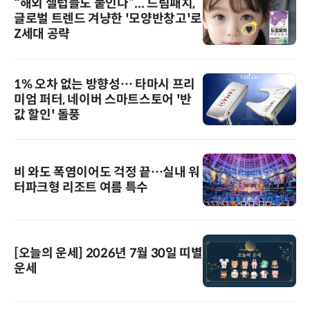
“해외 셀럽들도 붙인다”... 드림패치,
글로벌 트렌드 겨냥한 '모양반창고'로
Z세대 공략
1% 오차 없는 방향성… 타마시 프리
미엄 퍼터, 네이버 스마트스토어 '반
값 할인' 돌풍
비 와도 폭염이어도 걱정 끝…실내 워
터파크형 리조트 여름 특수
[오늘의 운세] 2026년 7월 30일 띠별
운세