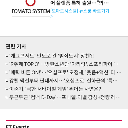
어 플랫폼 특허 출원…“의료
기관·보험사 공략”
[토마토시스템] 뉴스룸 바로가기
>
관련 기사
'개그콘서트' 인도로 간 '범죄도시' 장첸?!
'9주째 TOP 3' …방탄소년단 '아리랑', 스포티파이 '점령'
'매력 버튼 ON!'…'오십프로' 오정세, '웃음+액션' 다 잡았다
강렬 액션부터 짠내까지…'오십프로' 신하균의 '특별 변신'
이준기, '극한 서바이벌 게임' 뛰어든 사연은?
두근두근 '컴백 D-Day'…프니엘, 이별 감성+청량 레트로 'IDKI'
ET Events