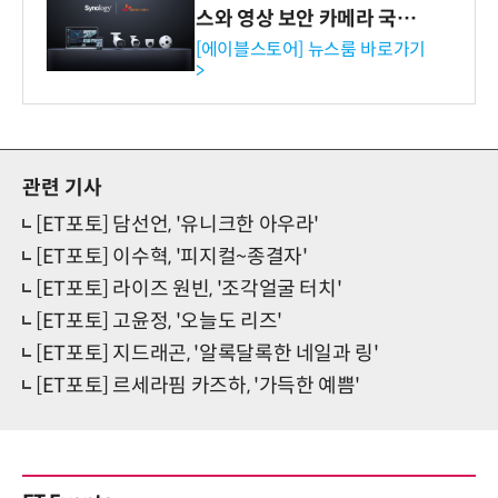
스와 영상 보안 카메라 국내
독점 판매 파트너십 체결
[에이블스토어] 뉴스룸 바로가기
>
관련 기사
[ET포토] 담선언, '유니크한 아우라'
[ET포토] 이수혁, '피지컬~종결자'
[ET포토] 라이즈 원빈, '조각얼굴 터치'
[ET포토] 고윤정, '오늘도 리즈'
[ET포토] 지드래곤, '알록달록한 네일과 링'
[ET포토] 르세라핌 카즈하, '가득한 예쁨'