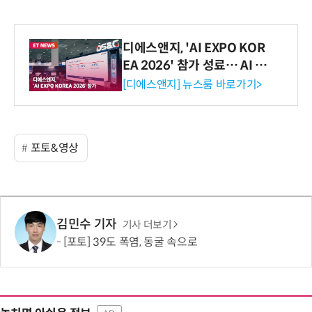
디에스앤지, 'AI EXPO KOR
EA 2026' 참가 성료… AI 전
생애주기 아우르는 통합 솔루
[디에스앤지] 뉴스룸 바로가기>
션 선봬 [영상]
포토&영상
김민수 기자
기사 더보기
[포토] 39도 폭염, 동굴 속으로