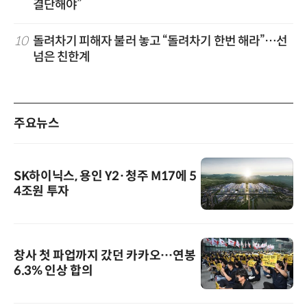
결단해야”
10
돌려차기 피해자 불러 놓고 “돌려차기 한번 해라”…선
넘은 친한계
주요뉴스
SK하이닉스, 용인 Y2·청주 M17에 5
4조원 투자
창사 첫 파업까지 갔던 카카오…연봉
6.3% 인상 합의