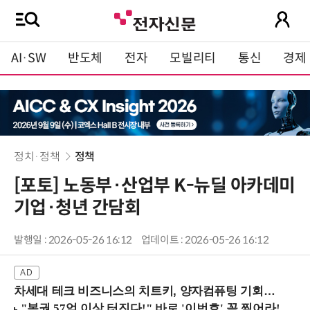
AI·SW
반도체
전자
모빌리티
통신
경제
정치·정책
정책
[포토] 노동부·산업부 K-뉴딜 아카데미
기업·청년 간담회
발행일 : 2026-05-26 16:12
업데이트 : 2026-05-26 16:12
차세대 테크 비즈니스의 치트키, 양자컴퓨팅 기회를 선점하라! (8/28 강남역)