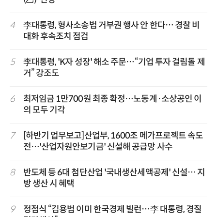
4
李대통령, 형사소송법 거부권 행사 안 한다… 경찰 비
대화 후속조치 점검
5
李대통령, 'K자 성장' 해소 주문…“기업 투자 걸림돌 제
거” 강조도
6
최저임금 1만700원 최종 확정…노동계·소상공인 이
의 모두 기각
7
[하반기 업무보고]산업부, 1600조 메가프로젝트 속도
전…'산업자원안보기금' 신설해 공급망 사수
8
반도체 등 6대 첨단산업 '국내생산세액공제' 신설… 지
방 생산 시 혜택
9
정점식 “김용범 이미 한국경제 빌런…李 대통령, 경질