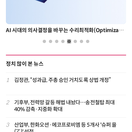
AI 시대의 의사결정을 바꾸는 수리최적화(Optimization): 실제 산업 적용 사례와 활용 전략
정치 많이 본 뉴스
1
김정관, “성과급, 주총 승인 거치도록 상법 개정”
2
기후부, 전력망 갈등 해법 내놨다…송전철탑 최대
40% 감축·지중화 확대
3
산업부, 한화오션·에코프로비엠 등 5개사 '슈퍼 을
(乙)' 선정