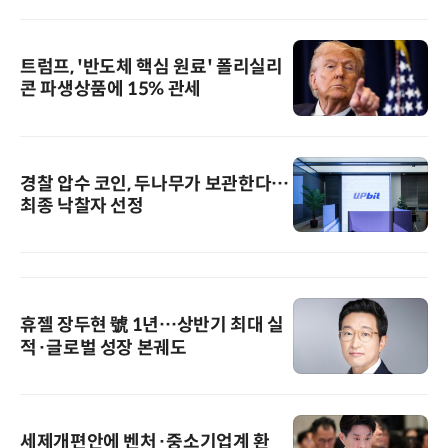
트럼프, '반도체 핵심 원료' 폴리실리
콘 파생상품에 15% 관세
경찰 압수 코인, 두나무가 보관한다…
최종 낙찰자 선정
휴젤 장두현 號 1년…상반기 최대 실
적·글로벌 성장 본궤도
세제개편안에 벤처·중소기업계 환