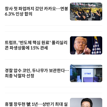
창사 첫 파업까지 갔던 카카오…연봉
6.3% 인상 합의
트럼프, '반도체 핵심 원료' 폴리실리
콘 파생상품에 15% 관세
경찰 압수 코인, 두나무가 보관한다…
최종 낙찰자 선정
휴젤 장두현 號 1년…상반기 최대 실