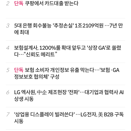
2
단독
쿠팡에서 카드대출 받는다
3
5대 은행 회수불능 '추정손실' 1조2109억원 …7년 만
에 최대
4
보험설계사, 1200%룰 확대 앞두고 '상장 GA'로 쏠렸
다…“신뢰도 메리트”
5
단독
보험 소비자 개인정보 유출 막는다…'보험·GA
정보보호 협의체' 구성
6
LG 엑사원, 中企 제조현장 '전파'…대기업과 협력사 AI
상생 시동
7
'상업용 디스플레이 빌려쓴다' …LG전자, 美 B2B 구독
시동