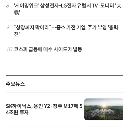
8
'게이밍위크' 삼성전자-LG전자 유럽서 TV·모니터 '大
戰'
9
“상장폐지 막아라”…중소 가전 기업, 주가 부양 '총력
전'
10
코스피 급등에 매수 사이드카 발동
주요뉴스
SK하이닉스, 용인 Y2·청주 M17에 5
4조원 투자