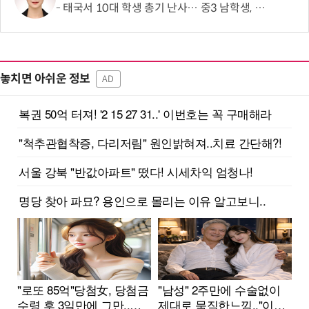
태국서 10대 학생 총기 난사… 중3 남학생, 조부모·교사 등 8명 살해
놓치면 아쉬운 정보
AD