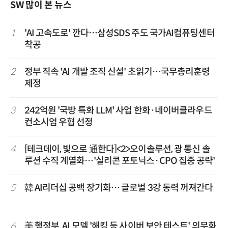
SW 많이 본 뉴스
1
'AI 고속도로' 깐다…삼성SDS 주도 국가AI컴퓨팅센터
착공
2
정부 직속 'AI 개발 조직 신설' 초읽기…국무총리훈령
제정
3
242억원 '국방 특화 LLM' 사업 한화·네이버클라우드
컨소시엄 우협 선정
4
[테크데이, 빛으로 通한다]<2>오이솔루션, 광 통신 솔
루션 수직 계열화…'실리콘 포토닉스·CPO 집중 공략'
5
韓 AI리더십 공백 장기화… 글로벌 3강 동력 꺼져간다
6
美 행정부, AI 모델 '해킹 등 사이버 보안 테스트' 의무화