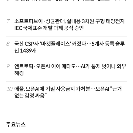
7
소프트피브이·성균관대, 실내용 3차원 구형 태양전지
IEC 국제표준 개발 과제 공식 승인
8
국산 CSP사 '마켓플레이스' 커졌다…5개사 등록 솔루
션 1439개
9
앤트로픽·오픈AI 이어 메타도…AI가 통제 벗어나 외부
해킹
10
애플, 오픈AI에 기밀 사용금지 가처분…오픈AI “근거
없는 감정 싸움”
주요뉴스