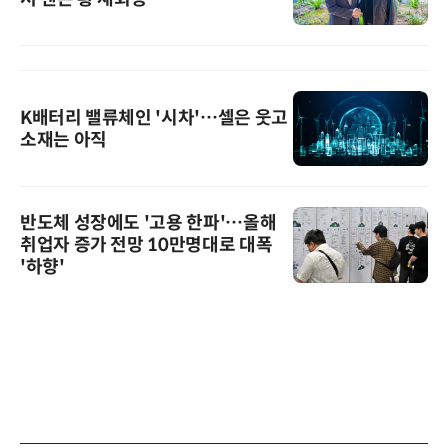
K배터리 밸류체인 '시차'…셀은 웃고
소재는 아직
반도체 성장에도 '고용 한파'…올해
취업자 증가 전망 10만명대로 대폭
'하향'