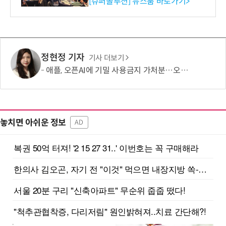
리 성료
[슈퍼솔루션] 뉴스룸 바로가기>
정현정 기자
기사 더보기
애플, 오픈AI에 기밀 사용금지 가처분…오픈AI “근거 없는 감정 싸움”
놓치면 아쉬운 정보
AD