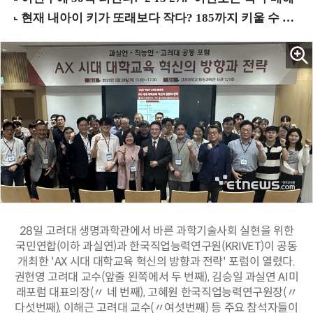
28일 고려대 생명과학관에서 바른 과학기술사회 실현을 위한
국민연합(이하 과실연)과 한국직업능력연구원(KRIVET)이 공동
개최한 'AX 시대 대학교육 혁신의 방향과 전략' 포럼이 열렸다.
권헌영 고려대 교수(앞줄 왼쪽에서 두 번째), 김승일 과실연 AI미
래포럼 대표의장(〃 네 번째), 고혜원 한국직업능력연구원장(〃
다섯번째), 이해근 고려대 교수(〃여섯번째) 등 주요 참석자들이