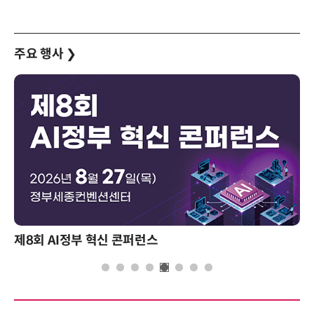
주요 행사
❯
제8회 AI정부 혁신 콘퍼런스