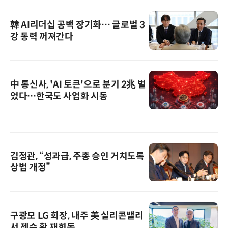
韓 AI리더십 공백 장기화… 글로벌 3
강 동력 꺼져간다
中 통신사, 'AI 토큰'으로 분기 2兆 벌
었다…한국도 사업화 시동
김정관, “성과급, 주총 승인 거치도록
상법 개정”
구광모 LG 회장, 내주 美 실리콘밸리
서 젠슨 황 재회동