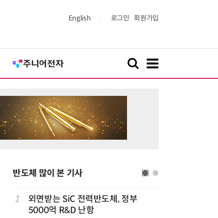
English
로그인
회원가입
반도체 많이 본 기사
1
외면받는 SiC 전력반도체, 정부
6
檢, LG
5000억 R&D 난항
수수색…