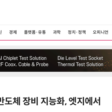
신
경제
플랫폼·유통
과학
정치·정책
오피니언
“반도체 장비 지능화, 엣지에서
6
檢, LG화학·한화솔루션 등 7개사 압
수수색…담합 의혹