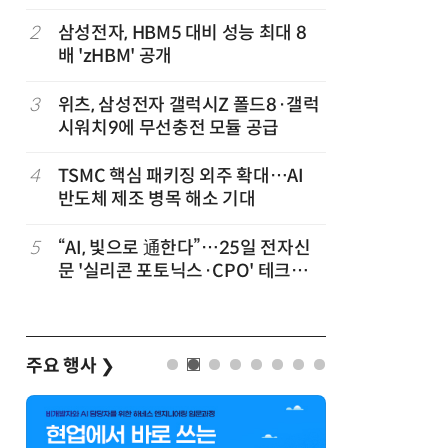
2
삼성전자, HBM5 대비 성능 최대 8
7
[테크데이
배 'zHBM' 공개
솔루션, 
공
화…'실리
략'
3
위츠, 삼성전자 갤럭시Z 폴드8·갤럭
8
AMD, 
시워치9에 무선충전 모듈 공급
분기 사상
4
TSMC 핵심 패키징 외주 확대…AI
9
[사설] 
반도체 제조 병목 해소 기대
여 대기업
차
5
“AI, 빛으로 通한다”…25일 전자신
10
소프트피브
발
문 '실리콘 포토닉스·CPO' 테크데
원 구형 
이 개최
과제 공식
주요 행사
❯