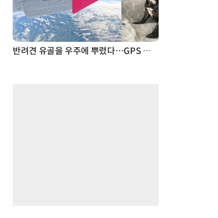
드론
반려견 유골을 우주에 뿌렸다…GPS 추적기로 회수까지 성공