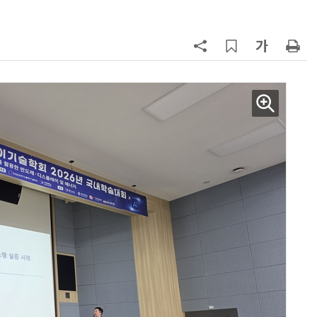
7
[테크데이, 빛으로 通한다]<2>오이
솔루션, 광 통신 솔루션 수직 계열
화…'실리콘 포토닉스·CPO 집중 
략'
8
AMD, 데이터센터 매출 2배 급증…2
분기 사상 최대 매출
9
[사설] 차세대 전력반도체 R&D, 참
여 대기업 파격 혜택 줘라
10
소프트피브이·성균관대, 실내용 3
원 구형 태양전지 IEC 국제표준 개
과제 공식 승인