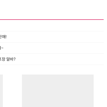
판매!
여~
프장 알바?