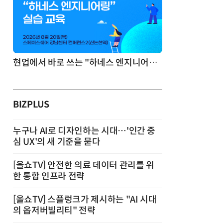
기반 정리·리서치·보고 자동화
현업에서 바로 쓰는 "하네스 엔지니어링" 실습 교육
BIZPLUS
누구나 AI로 디자인하는 시대…'인간 중
심 UX'의 새 기준을 묻다
[올쇼TV] 안전한 의료 데이터 관리를 위
한 통합 인프라 전략
[올쇼TV] 스플렁크가 제시하는 "AI 시대
의 옵저버빌리티" 전략