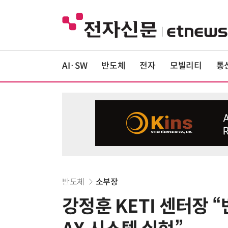
AI·SW
반도체
전자
모빌리티
통
반도체
소부장
강정훈 KETI 센터장 