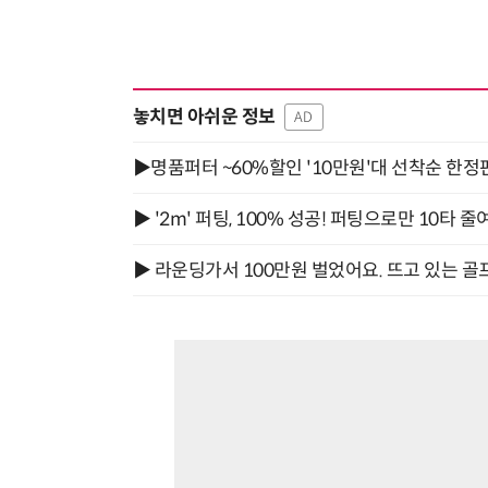
놓치면 아쉬운 정보
AD
▶명품퍼터 ~60%할인 '10만원'대 선착순 한정
▶ '2m' 퍼팅, 100% 성공! 퍼팅으로만 10타 줄
▶ 라운딩가서 100만원 벌었어요. 뜨고 있는 골