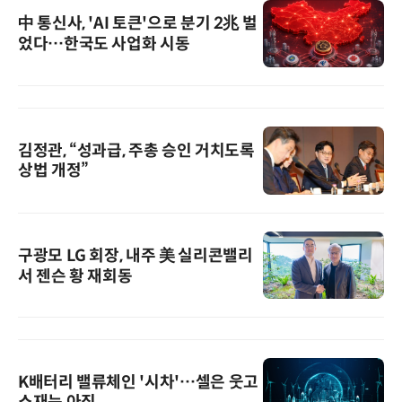
中 통신사, 'AI 토큰'으로 분기 2兆 벌
었다…한국도 사업화 시동
김정관, “성과급, 주총 승인 거치도록
상법 개정”
구광모 LG 회장, 내주 美 실리콘밸리
서 젠슨 황 재회동
K배터리 밸류체인 '시차'…셀은 웃고