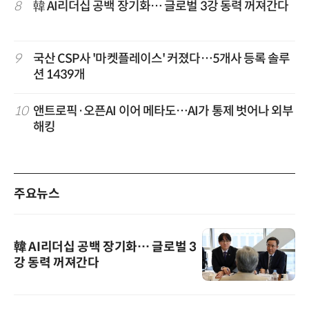
8
韓 AI리더십 공백 장기화… 글로벌 3강 동력 꺼져간다
9
국산 CSP사 '마켓플레이스' 커졌다…5개사 등록 솔루
션 1439개
10
앤트로픽·오픈AI 이어 메타도…AI가 통제 벗어나 외부
해킹
주요뉴스
韓 AI리더십 공백 장기화… 글로벌 3
강 동력 꺼져간다