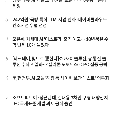
2
정부 직속 'AI 개발 조직 신설' 초읽기…국무총리훈령
제정
3
242억원 '국방 특화 LLM' 사업 한화·네이버클라우드
컨소시엄 우협 선정
4
오픈AI, 차세대 AI '아스트라' 출격 예고… 10년묵은 수
학 난제 10개 풀었다
5
[테크데이, 빛으로 通한다]<2>오이솔루션, 광 통신 솔
루션 수직 계열화…'실리콘 포토닉스·CPO 집중 공략'
6
美 행정부, AI 모델 '해킹 등 사이버 보안 테스트' 의무화
7
소프트피브이·성균관대, 실내용 3차원 구형 태양전지
IEC 국제표준 개발 과제 공식 승인