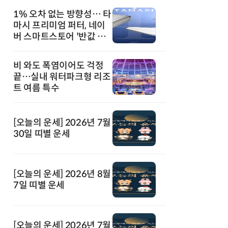
1% 오차 없는 방향성… 타
마시 프리미엄 퍼터, 네이
버 스마트스토어 '반값 할
인' 돌풍
비 와도 폭염이어도 걱정
끝…실내 워터파크형 리조
트 여름 특수
[오늘의 운세] 2026년 7월
30일 띠별 운세
[오늘의 운세] 2026년 8월
7일 띠별 운세
[오늘의 운세] 2026년 7월