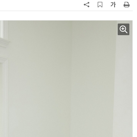
AI Native Enterprise를 지원하는 AI Ready Data 플랫폼 활용 전략
AI 시대의 옵저버빌리티: GPU·LLM 모니터링부터 AI 기반 장애 대응까지