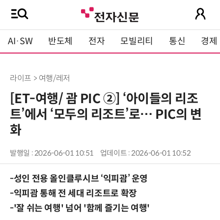
AI·SW
반도체
전자
모빌리티
통신
경제
라이프 > 여행/레저
[ET-여행/ 괌 PIC ②] ‘아이들의 리조
트’에서 ‘모두의 리조트’로… PIC의 변
화
발행일 : 2026-06-01 10:51
업데이트 : 2026-06-01 10:52
-성인 전용 올인클루시브 ‘익피괌’ 운영
-익피괌 통해 전 세대 리조트로 확장
-'잘 쉬는 여행' 넘어 '함께 즐기는 여행'