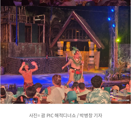
사진= 괌 PIC 해적디너쇼 / 박병창 기자