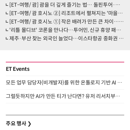
[ET-여행/ 괌] 괌을 더 깊게 즐기는 법… 돌핀투어·별빛투어·차모로 야시장
[ET-여행/ 괌 호시노 ②] 리조트에서 펼쳐지는 '마을잔치'… 호시노 괌이 보여준 현지 문화의 힘
[ET-여행/ 괌 호시노 ①] 작은 배려가 만든 큰 차이… 호시노 괌의 가족 친화 공간
'리틀 몰디브' 코론을 만나다…투어민, 신규 휴양 패키지 론칭
제주·부산 찾는 외국인 늘었다…이스타항공 중화권 노선 탑승객 증가
ET Events
모든 업무 담당자(비개발자)를 위한 온톨로지 기반 AI 지식체계 설계 1-day 워크숍 8월 20일 개최
그럴듯하지만 AI가 만든 티가 난다면? 유저 리서치부터 배포까지! (9/15)
주요 행사
❯