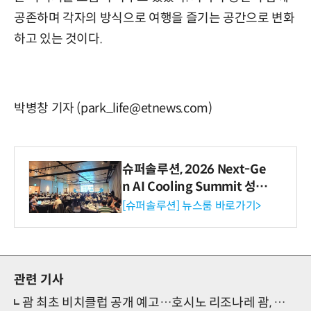
공존하며 각자의 방식으로 여행을 즐기는 공간으로 변화
하고 있는 것이다.
박병창 기자 (park_life@etnews.com)
슈퍼솔루션, 2026 Next-Ge
n AI Cooling Summit 성황
리 성료
[슈퍼솔루션] 뉴스룸 바로가기>
관련 기사
괌 최초 비치클럽 공개 예고…호시노 리조나레 괌, 서울국제관광전 참가