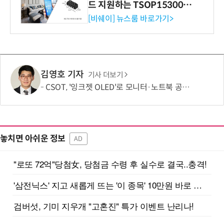
드 지원하는 TSOP15300 시
리즈 IR 수신기 출시
[비쉐이] 뉴스룸 바로가기>
김영호 기자
기사 더보기
CSOT, '잉크젯 OLED'로 모니터·노트북 공략 본격화…MSI 모니터 공개
놓치면 아쉬운 정보
AD