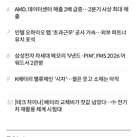
6
AMD, 데이터센터 매출 2배 급증…2분기 사상 최대 매
출
7
인텔 오하이오 팹 '초과근무' 공사 가속…외부 파트너
유치 포석
8
삼성전자 차세대 메모리 'V낸드·PIM', FMS 2026 어
워드서 2관왕
9
K배터리 밸류체인 '시차'…셀은 웃고 소재는 아직
10
[테크 차이나] 배터리 교체비가 찻값 넘었다…中 전기
차 재활용 체계 시험대