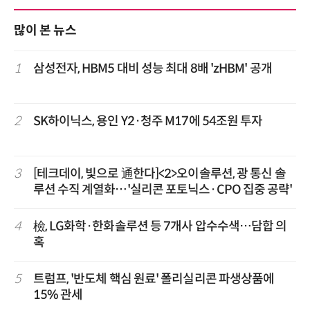
많이 본 뉴스
1
삼성전자, HBM5 대비 성능 최대 8배 'zHBM' 공개
2
SK하이닉스, 용인 Y2·청주 M17에 54조원 투자
3
[테크데이, 빛으로 通한다]<2>오이솔루션, 광 통신 솔
루션 수직 계열화…'실리콘 포토닉스·CPO 집중 공략'
4
檢, LG화학·한화솔루션 등 7개사 압수수색…담합 의
혹
5
트럼프, '반도체 핵심 원료' 폴리실리콘 파생상품에
15% 관세