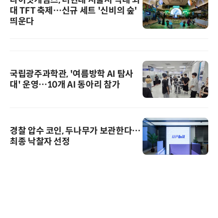
대 TFT 축제…신규 세트 '신비의 숲'
띄운다
국립광주과학관, '여름방학 AI 탐사
대' 운영…10개 AI 동아리 참가
경찰 압수 코인, 두나무가 보관한다…
최종 낙찰자 선정