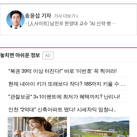
송윤섭 기자
기사 더보기
[人사이트] 남진우 한양대 교수 “AI 신약 병목, K-문샷으로 극복해 개발 속도 10배 향상”
놓치면 아쉬운 정보
AD