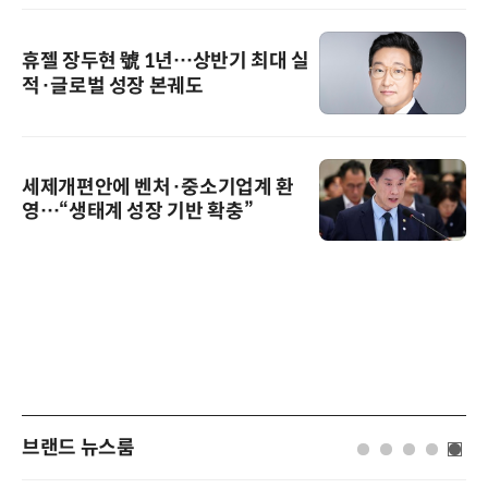
휴젤 장두현 號 1년…상반기 최대 실
적·글로벌 성장 본궤도
세제개편안에 벤처·중소기업계 환
영…“생태계 성장 기반 확충”
브랜드 뉴스룸