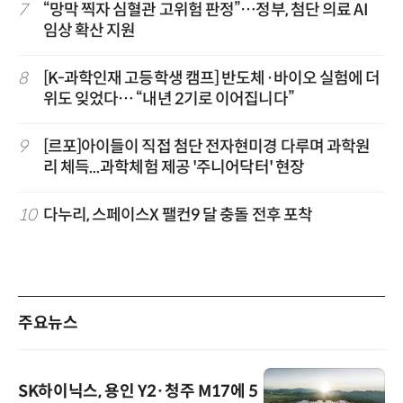
7
“망막 찍자 심혈관 고위험 판정”…정부, 첨단 의료 AI
임상 확산 지원
8
[K-과학인재 고등학생 캠프] 반도체·바이오 실험에 더
위도 잊었다… “내년 2기로 이어집니다”
9
[르포]아이들이 직접 첨단 전자현미경 다루며 과학원
리 체득...과학체험 제공 '주니어닥터' 현장
10
다누리, 스페이스X 팰컨9 달 충돌 전후 포착
주요뉴스
SK하이닉스, 용인 Y2·청주 M17에 5