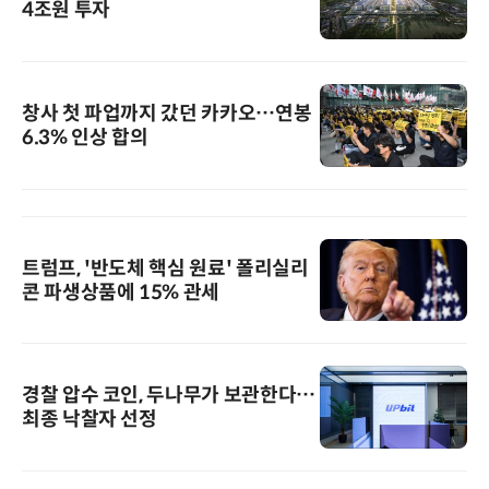
4조원 투자
창사 첫 파업까지 갔던 카카오…연봉
6.3% 인상 합의
트럼프, '반도체 핵심 원료' 폴리실리
콘 파생상품에 15% 관세
경찰 압수 코인, 두나무가 보관한다…
최종 낙찰자 선정