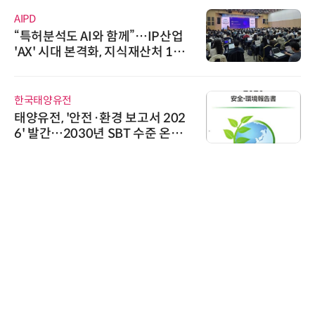
AIPD
“특허분석도 AI와 함께”…IP산업
'AX' 시대 본격화, 지식재산처 1호
AI IP데이터분석사 탄생
한국태양유전
태양유전, '안전·환경 보고서 202
6' 발간…2030년 SBT 수준 온실
가스 감축 추진