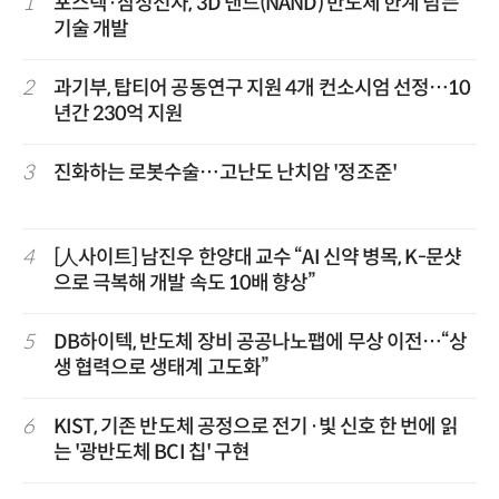
1
포스텍·삼성전자, 3D 낸드(NAND) 반도체 한계 넘는
기술 개발
2
과기부, 탑티어 공동연구 지원 4개 컨소시엄 선정…10
년간 230억 지원
3
진화하는 로봇수술…고난도 난치암 '정조준'
4
[人사이트] 남진우 한양대 교수 “AI 신약 병목, K-문샷
으로 극복해 개발 속도 10배 향상”
5
DB하이텍, 반도체 장비 공공나노팹에 무상 이전…“상
생 협력으로 생태계 고도화”
6
KIST, 기존 반도체 공정으로 전기·빛 신호 한 번에 읽
는 '광반도체 BCI 칩' 구현